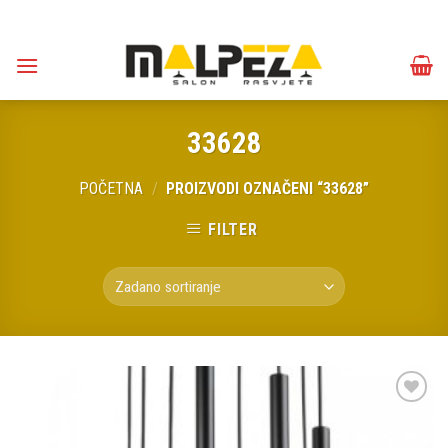
Skip
to
content
33628
POČETNA
/
PROIZVODI OZNAČENI “33628”
FILTER