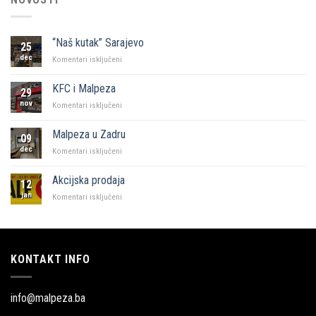
“Naš kutak” Sarajevo
25
dec
za
Komentari isključeni
“Naš
kutak”
KFC i Malpeza
29
Sarajevo
nov
za
Komentari isključeni
KFC
i
Malpeza u Zadru
09
Malpeza
dec
za
Komentari isključeni
Malpeza
u
Akcijska prodaja
12
Zadru
jan
za
Komentari isključeni
Akcijska
prodaja
KONTAKT INFO
info@malpeza.ba