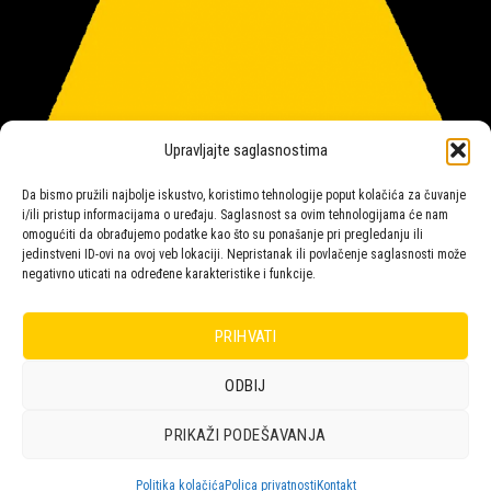
Upravljajte saglasnostima
Da bismo pružili najbolje iskustvo, koristimo tehnologije poput kolačića za čuvanje
i/ili pristup informacijama o uređaju. Saglasnost sa ovim tehnologijama će nam
omogućiti da obrađujemo podatke kao što su ponašanje pri pregledanju ili
jedinstveni ID-ovi na ovoj veb lokaciji. Nepristanak ili povlačenje saglasnosti može
negativno uticati na određene karakteristike i funkcije.
Salon rasvete Malpeza
PRIHVATI
ODBIJ
Design with ♥ by
Laufer
PRIKAŽI PODEŠAVANJA
POLICA
KORPA
KUPOVINA
NARUDŽBE
POLITIKA KOLAČIĆA (EU)
ODRICANJE OD ODGOVORNOSTI
Politika kolačića
Polica privatnosti
Kontakt