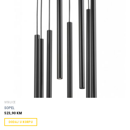
Dodaj u
omiljene
VISILICE
SOPEL
523,90
KM
DODAJ U KORPU