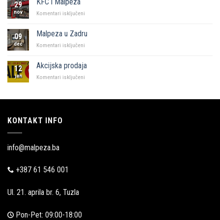
KFC i Malpeza
29
Sarajevo
nov
za
Komentari isključeni
KFC
i
Malpeza u Zadru
09
Malpeza
dec
za
Komentari isključeni
Malpeza
u
Akcijska prodaja
12
Zadru
jan
za
Komentari isključeni
Akcijska
prodaja
KONTAKT INFO
info@malpeza.ba
+387 61 546 001
Ul. 21. aprila br. 6, Tuzla
Pon-Pet: 09:00-18:00