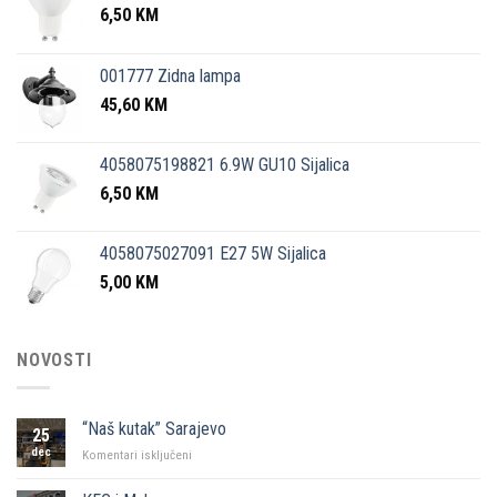
6,50
KM
001777 Zidna lampa
45,60
KM
4058075198821 6.9W GU10 Sijalica
6,50
KM
4058075027091 E27 5W Sijalica
5,00
KM
NOVOSTI
“Naš kutak” Sarajevo
25
dec
za
Komentari isključeni
“Naš
kutak”