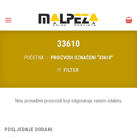
Skip
to
content
33610
POČETNA
/
PROIZVODI OZNAČENI “33610”
FILTER
Nisu pronađeni proizvodi koji odgovaraju vašem odabiru.
POSLJEDNJE DODANI