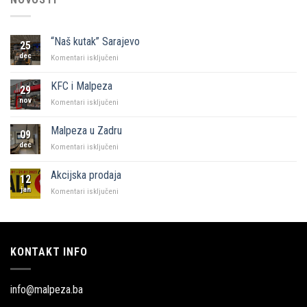
“Naš kutak” Sarajevo
25
dec
za
Komentari isključeni
“Naš
kutak”
KFC i Malpeza
29
Sarajevo
nov
za
Komentari isključeni
KFC
i
Malpeza u Zadru
09
Malpeza
dec
za
Komentari isključeni
Malpeza
u
Akcijska prodaja
12
Zadru
jan
za
Komentari isključeni
Akcijska
prodaja
KONTAKT INFO
info@malpeza.ba