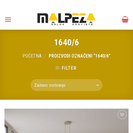
Skip
to
content
1640/6
POČETNA
/
PROIZVODI OZNAČENI “1640/6”
FILTER