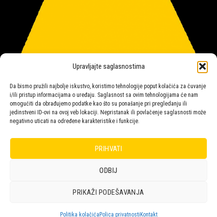
Upravljajte saglasnostima
Da bismo pružili najbolje iskustvo, koristimo tehnologije poput kolačića za čuvanje
i/ili pristup informacijama o uređaju. Saglasnost sa ovim tehnologijama će nam
omogućiti da obrađujemo podatke kao što su ponašanje pri pregledanju ili
jedinstveni ID-ovi na ovoj veb lokaciji. Nepristanak ili povlačenje saglasnosti može
negativno uticati na određene karakteristike i funkcije.
Salon rasvete Malpeza
PRIHVATI
ODBIJ
Design with ♥ by
Laufer
PRIKAŽI PODEŠAVANJA
POLICA
KORPA
KUPOVINA
NARUDŽBE
POLITIKA KOLAČIĆA (EU)
ODRICANJE OD ODGOVORNOSTI
Politika kolačića
Polica privatnosti
Kontakt