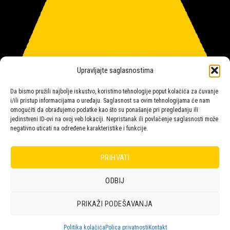
Upravljajte saglasnostima
Da bismo pružili najbolje iskustvo, koristimo tehnologije poput kolačića za čuvanje
i/ili pristup informacijama o uređaju. Saglasnost sa ovim tehnologijama će nam
omogućiti da obrađujemo podatke kao što su ponašanje pri pregledanju ili
jedinstveni ID-ovi na ovoj veb lokaciji. Nepristanak ili povlačenje saglasnosti može
negativno uticati na određene karakteristike i funkcije.
Salon rasvete Malpeza
PRIHVATI
ODBIJ
Design with ♥ by
Laufer
PRIKAŽI PODEŠAVANJA
POLICA
KORPA
KUPOVINA
NARUDŽBE
POLITIKA KOLAČIĆA (EU)
ODRICANJE OD ODGOVORNOSTI
Politika kolačića
Polica privatnosti
Kontakt