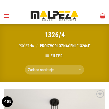
Skip
to
content
1326/4
POČETNA
/
PROIZVODI OZNAČENI “1326/4”
FILTER
-10%