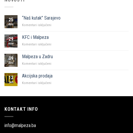
“Naš kutak” Sarajevo
25
dec
za
Komentari isključeni
“Naš
kutak”
KFC i Malpeza
29
Sarajevo
nov
za
Komentari isključeni
KFC
i
Malpeza u Zadru
09
Malpeza
dec
za
Komentari isključeni
Malpeza
u
Akcijska prodaja
12
Zadru
jan
za
Komentari isključeni
Akcijska
prodaja
KONTAKT INFO
info@malpeza.ba