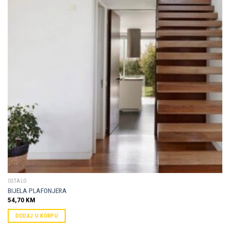
Dodaj u
omiljene
OSTALO
BIJELA PLAFONJERA
54,70
KM
DODAJ U KORPU