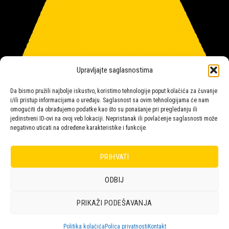
Upravljajte saglasnostima
Da bismo pružili najbolje iskustvo, koristimo tehnologije poput kolačića za čuvanje
i/ili pristup informacijama o uređaju. Saglasnost sa ovim tehnologijama će nam
omogućiti da obrađujemo podatke kao što su ponašanje pri pregledanju ili
jedinstveni ID-ovi na ovoj veb lokaciji. Nepristanak ili povlačenje saglasnosti može
negativno uticati na određene karakteristike i funkcije.
Salon rasvete Malpeza
PRIHVATI
ODBIJ
Design with ♥ by
Laufer
PRIKAŽI PODEŠAVANJA
POLICA
KORPA
KUPOVINA
NARUDŽBE
POLITIKA KOLAČIĆA (EU)
ODRICANJE OD ODGOVORNOSTI
Politika kolačića
Polica privatnosti
Kontakt