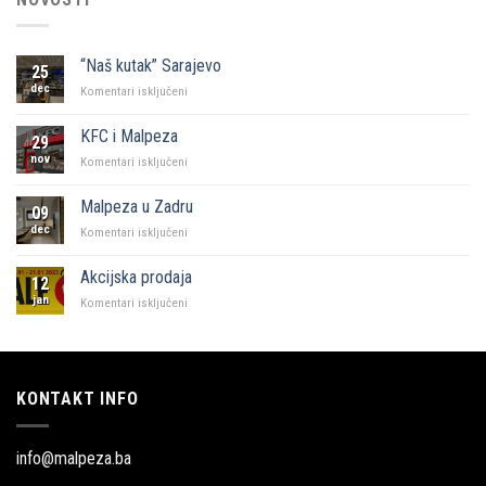
“Naš kutak” Sarajevo
25
dec
za
Komentari isključeni
“Naš
kutak”
KFC i Malpeza
29
Sarajevo
nov
za
Komentari isključeni
KFC
i
Malpeza u Zadru
09
Malpeza
dec
za
Komentari isključeni
Malpeza
u
Akcijska prodaja
12
Zadru
jan
za
Komentari isključeni
Akcijska
prodaja
KONTAKT INFO
info@malpeza.ba