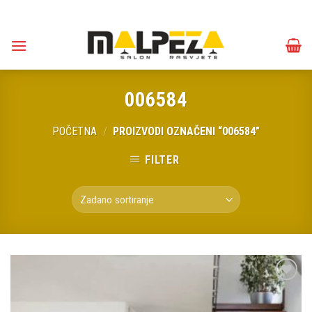
Skip
to
content
006584
POČETNA
/
PROIZVODI OZNAČENI “006584”
FILTER