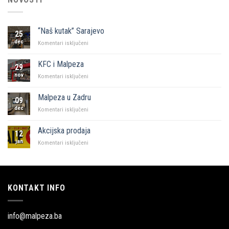
“Naš kutak” Sarajevo
25
dec
za
Komentari isključeni
“Naš
kutak”
KFC i Malpeza
29
Sarajevo
nov
za
Komentari isključeni
KFC
i
Malpeza u Zadru
09
Malpeza
dec
za
Komentari isključeni
Malpeza
u
Akcijska prodaja
12
Zadru
jan
za
Komentari isključeni
Akcijska
prodaja
KONTAKT INFO
info@malpeza.ba