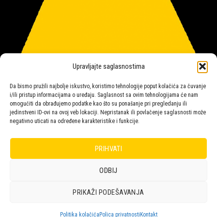
Upravljajte saglasnostima
Da bismo pružili najbolje iskustvo, koristimo tehnologije poput kolačića za čuvanje
i/ili pristup informacijama o uređaju. Saglasnost sa ovim tehnologijama će nam
omogućiti da obrađujemo podatke kao što su ponašanje pri pregledanju ili
jedinstveni ID-ovi na ovoj veb lokaciji. Nepristanak ili povlačenje saglasnosti može
negativno uticati na određene karakteristike i funkcije.
Salon rasvete Malpeza
PRIHVATI
ODBIJ
Design with ♥ by
Laufer
PRIKAŽI PODEŠAVANJA
POLICA
KORPA
KUPOVINA
NARUDŽBE
POLITIKA KOLAČIĆA (EU)
ODRICANJE OD ODGOVORNOSTI
Politika kolačića
Polica privatnosti
Kontakt