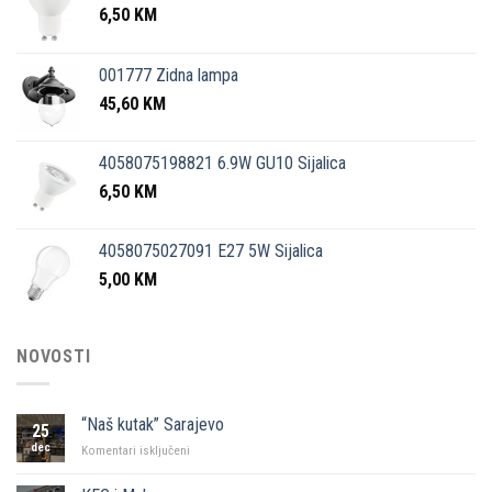
6,50
KM
001777 Zidna lampa
45,60
KM
4058075198821 6.9W GU10 Sijalica
6,50
KM
4058075027091 E27 5W Sijalica
5,00
KM
NOVOSTI
“Naš kutak” Sarajevo
25
dec
za
Komentari isključeni
“Naš
kutak”