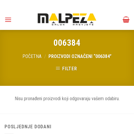
Skip
to
content
006384
POČETNA
/
PROIZVODI OZNAČENI “006384”
FILTER
Nisu pronađeni proizvodi koji odgovaraju vašem odabiru.
POSLJEDNJE DODANI