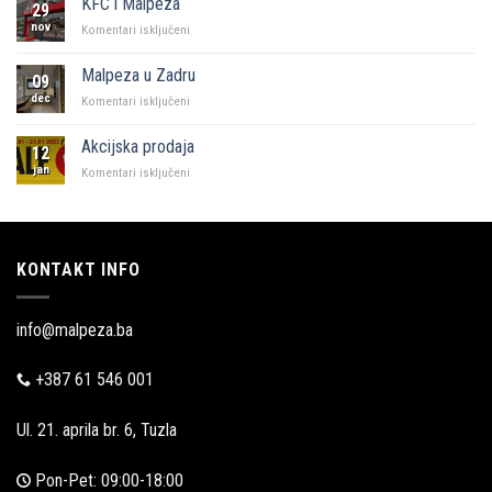
KFC i Malpeza
29
Sarajevo
nov
za
Komentari isključeni
KFC
i
Malpeza u Zadru
09
Malpeza
dec
za
Komentari isključeni
Malpeza
u
Akcijska prodaja
12
Zadru
jan
za
Komentari isključeni
Akcijska
prodaja
KONTAKT INFO
info@malpeza.ba
+387 61 546 001
Ul. 21. aprila br. 6, Tuzla
Pon-Pet: 09:00-18:00