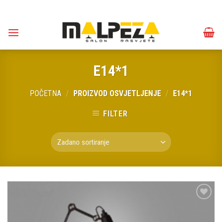
Skip
to
content
E14*1
POČETNA
/
PROIZVOD OSVJETLJENJE
/
E14*1
FILTER