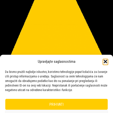
Upravljajte saglasnostima
Da bismo pružili najbolje iskustvo, koristimo tehnologije poput kolačića za čuvanje
i/ili pristup informacijama o uređaju. Saglasnost sa ovim tehnologijama će nam
omogućiti da obrađujemo podatke kao što su ponašanje pri pregledanju ili
jedinstveni ID-ovi na ovoj veb lokaciji. Nepristanak ili povlačenje saglasnosti može
negativno uticati na određene karakteristike i funkcije.
Salon rasvete Malpeza
PRIHVATI