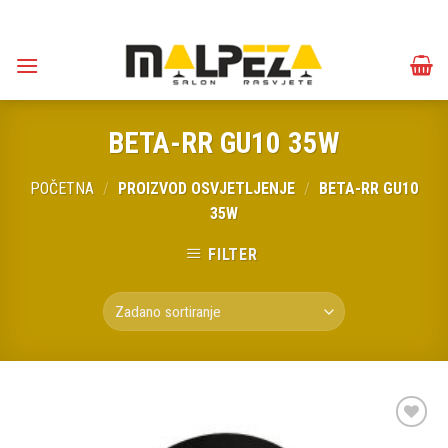
Skip
to
content
BETA-RR GU10 35W
POČETNA
/
PROIZVOD OSVJETLJENJE
/
BETA-RR GU10
35W
FILTER