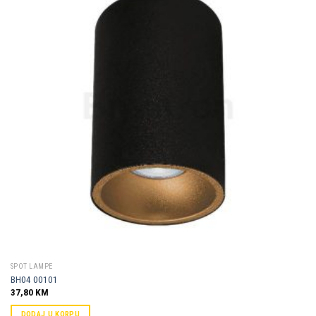
Dodaj u
omiljene
SPOT LAMPE
BH04 00101
37,80
KM
DODAJ U KORPU