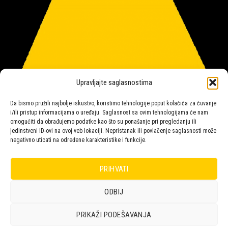
Upravljajte saglasnostima
Da bismo pružili najbolje iskustvo, koristimo tehnologije poput kolačića za čuvanje
i/ili pristup informacijama o uređaju. Saglasnost sa ovim tehnologijama će nam
omogućiti da obrađujemo podatke kao što su ponašanje pri pregledanju ili
jedinstveni ID-ovi na ovoj veb lokaciji. Nepristanak ili povlačenje saglasnosti može
negativno uticati na određene karakteristike i funkcije.
Salon rasvete Malpeza
PRIHVATI
ODBIJ
Design with ♥ by
Laufer
PRIKAŽI PODEŠAVANJA
POLICA
KORPA
KUPOVINA
NARUDŽBE
POLITIKA KOLAČIĆA (EU)