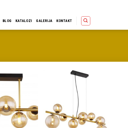
Polica
Korpa
Kupov
BLOG
KATALOZI
GALERIJA
KONTAKT
Dodaj u
Dodaj u
omiljene
omiljene