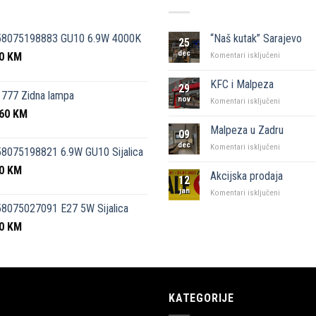
58075198883 GU10 6.9W 4000K
“Naš kutak” Sarajevo
25
dec
50
KM
za
Komentari isključeni
“Naš
kutak”
KFC i Malpeza
29
Sarajevo
777 Zidna lampa
nov
za
Komentari isključeni
,60
KM
KFC
i
Malpeza u Zadru
09
Malpeza
dec
za
Komentari isključeni
8075198821 6.9W GU10 Sijalica
Malpeza
50
KM
u
Akcijska prodaja
12
Zadru
jan
za
Komentari isključeni
Akcijska
8075027091 E27 5W Sijalica
prodaja
00
KM
KATEGORIJE