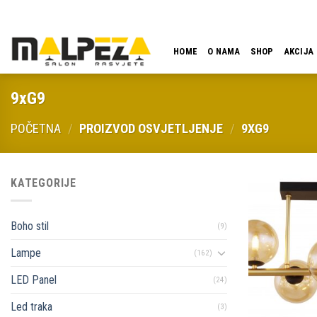
Skip
LOKACIJA
EMAIL
09:00 - 18:00
061 546 001
to
content
HOME
O NAMA
SHOP
AKCIJA
9xG9
POČETNA
/
PROIZVOD OSVJETLJENJE
/
9XG9
KATEGORIJE
Boho stil
(9)
Lampe
(162)
LED Panel
(24)
Led traka
(3)