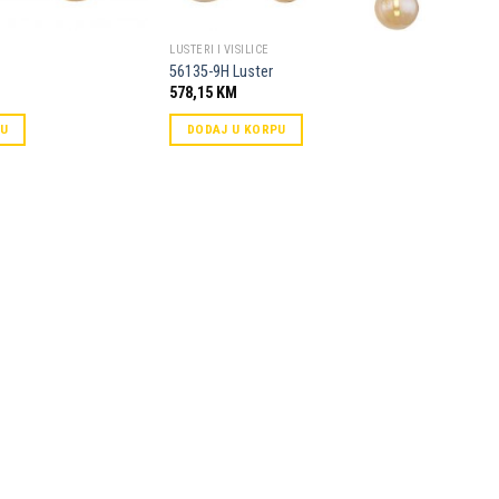
LUSTERI I VISILICE
56135-9H Luster
578,15
KM
PU
DODAJ U KORPU