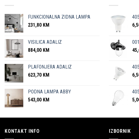
FUNKCIONALNA ZIDNA LAMPA
40
231,80
KM
6,
VISILICA ADALIZ
001
884,00
KM
45
PLAFONJERA ADALIZ
405
623,70
KM
6,
PODNA LAMPA ABBY
405
543,00
KM
5,
KONTAKT INFO
IZBORNIK