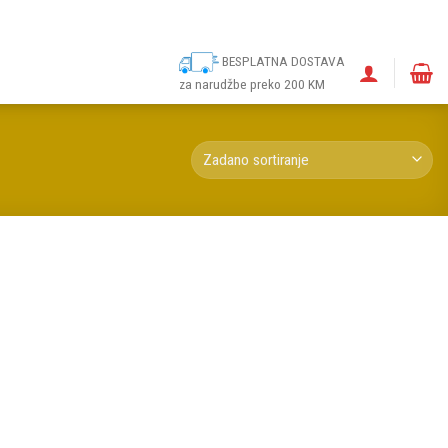
ina
Narudžbe
Politika kolačića (EU)
Odricanje od odgovornosti
BESPLATNA DOSTAVA
za narudžbe preko 200 KM