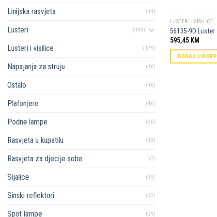
Linijska rasvjeta
(14)
LUSTERI I VISILICE
Lusteri
(195)
56135-9D Luster
595,45
KM
Lusteri i visilice
(179)
DODAJ U KOR
Napajanja za struju
(10)
Ostalo
(10)
Plafonjere
(46)
Podne lampe
(36)
Rasvjeta u kupatilu
(12)
Rasvjeta za djecije sobe
(7)
Sijalice
(39)
Sinski reflektori
(32)
Spot lampe
(29)