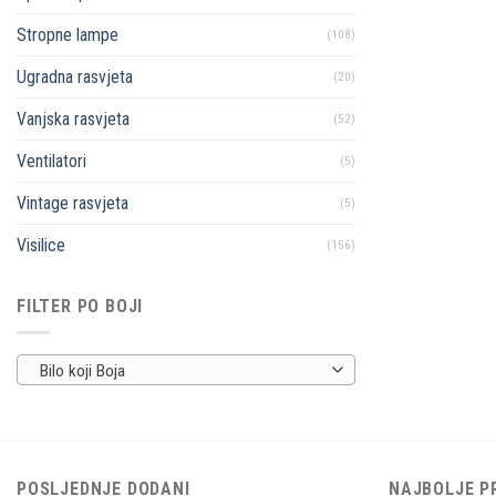
Stropne lampe
(108)
Ugradna rasvjeta
(20)
Vanjska rasvjeta
(52)
Ventilatori
(5)
Vintage rasvjeta
(5)
Visilice
(156)
FILTER PO BOJI
Bilo koji Boja
POSLJEDNJE DODANI
NAJBOLJE P