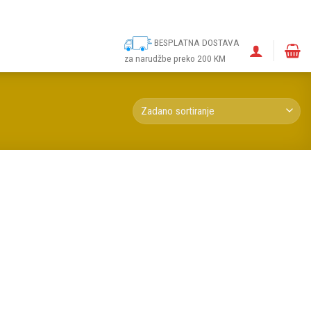
ina
Narudžbe
Politika kolačića (EU)
Odricanje od odgovornosti
BESPLATNA DOSTAVA
za narudžbe preko 200 KM