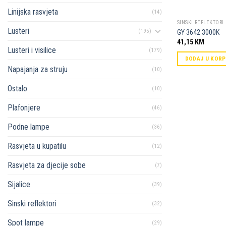
Linijska rasvjeta
(14)
SINSKI REFLEKTORI
Lusteri
(195)
GY 3642 3000K
41,15
KM
Lusteri i visilice
(179)
DODAJ U KOR
Napajanja za struju
(10)
Ostalo
(10)
Plafonjere
(46)
Podne lampe
(36)
Rasvjeta u kupatilu
(12)
Rasvjeta za djecije sobe
(7)
Sijalice
(39)
Sinski reflektori
(32)
Spot lampe
(29)