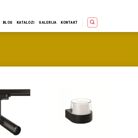
Polica
Korpa
Kupov
BLOG
KATALOZI
GALERIJA
KONTAKT
Dodaj u
Dodaj u
omiljene
omiljene