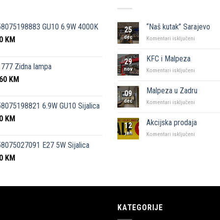
58075198883 GU10 6.9W 4000K
“Naš kutak” Sarajevo
25
dec
50
KM
za
Komentari isključeni
“Naš
kutak”
KFC i Malpeza
29
Sarajevo
777 Zidna lampa
nov
za
Komentari isključeni
,60
KM
KFC
i
Malpeza u Zadru
09
Malpeza
dec
za
Komentari isključeni
8075198821 6.9W GU10 Sijalica
Malpeza
50
KM
u
Akcijska prodaja
12
Zadru
jan
za
Komentari isključeni
Akcijska
8075027091 E27 5W Sijalica
prodaja
00
KM
KATEGORIJE