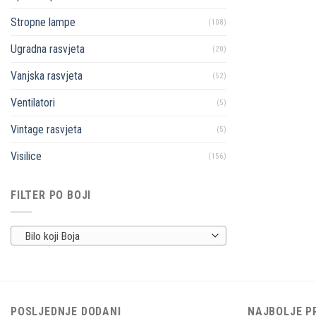
Stropne lampe
(108)
Ugradna rasvjeta
(20)
Vanjska rasvjeta
(52)
Ventilatori
(5)
Vintage rasvjeta
(5)
Visilice
(156)
FILTER PO BOJI
Bilo koji Boja
POSLJEDNJE DODANI
NAJBOLJE P