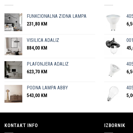
FUNKCIONALNA ZIDNA LAMPA
40
231,80
KM
6,
VISILICA ADALIZ
001
884,00
KM
45
PLAFONJERA ADALIZ
405
623,70
KM
6,
PODNA LAMPA ABBY
405
543,00
KM
5,
KONTAKT INFO
IZBORNIK