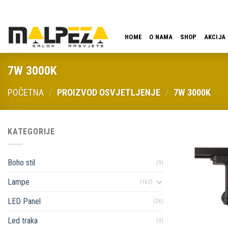
Skip
LOKACIJA
EMAIL
09:00 - 18:00
061 546 001
to
content
HOME
O NAMA
SHOP
AKCIJA
7W 3000K
POČETNA
/
PROIZVOD OSVJETLJENJE
/
7W 3000K
KATEGORIJE
Boho stil
(9)
Lampe
(162)
LED Panel
(24)
Led traka
(3)