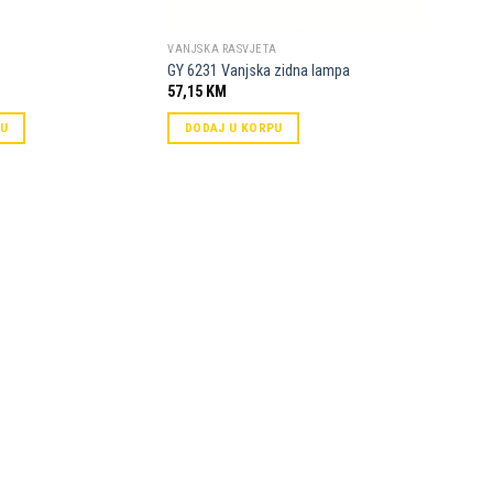
VANJSKA RASVJETA
GY 6231 Vanjska zidna lampa
57,15
KM
PU
DODAJ U KORPU