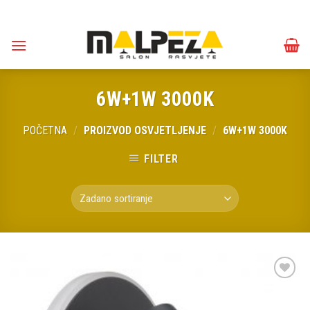
Skip
to
content
6W+1W 3000K
POČETNA
/
PROIZVOD OSVJETLJENJE
/
6W+1W 3000K
FILTER