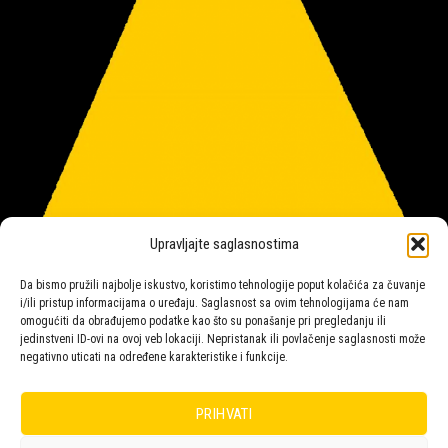
Upravljajte saglasnostima
Da bismo pružili najbolje iskustvo, koristimo tehnologije poput kolačića za čuvanje
i/ili pristup informacijama o uređaju. Saglasnost sa ovim tehnologijama će nam
omogućiti da obrađujemo podatke kao što su ponašanje pri pregledanju ili
jedinstveni ID-ovi na ovoj veb lokaciji. Nepristanak ili povlačenje saglasnosti može
negativno uticati na određene karakteristike i funkcije.
Salon rasvete Malpeza
PRIHVATI