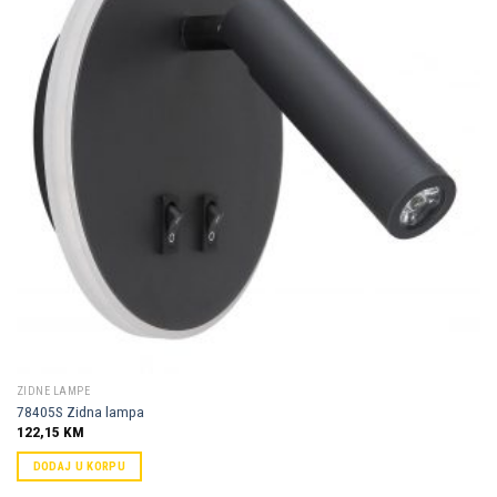
Dodaj u
omiljene
ZIDNE LAMPE
78405S Zidna lampa
122,15
KM
DODAJ U KORPU