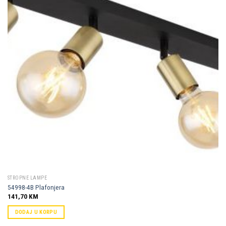
Dodaj u
omiljene
STROPNE LAMPE
54998-4B Plafonjera
141,70
KM
DODAJ U KORPU