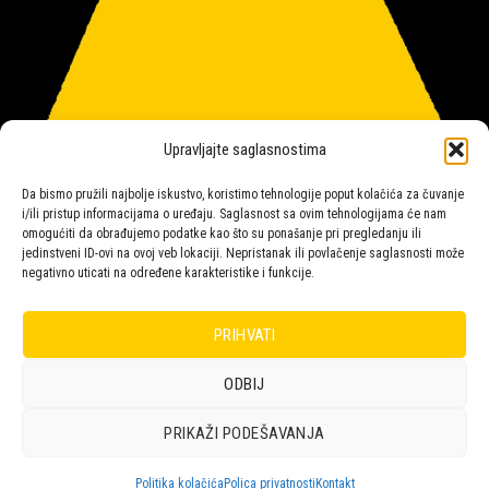
Upravljajte saglasnostima
Da bismo pružili najbolje iskustvo, koristimo tehnologije poput kolačića za čuvanje
i/ili pristup informacijama o uređaju. Saglasnost sa ovim tehnologijama će nam
omogućiti da obrađujemo podatke kao što su ponašanje pri pregledanju ili
jedinstveni ID-ovi na ovoj veb lokaciji. Nepristanak ili povlačenje saglasnosti može
negativno uticati na određene karakteristike i funkcije.
Salon rasvete Malpeza
PRIHVATI
ODBIJ
Design with ♥ by
Laufer
PRIKAŽI PODEŠAVANJA
POLICA
KORPA
KUPOVINA
NARUDŽBE
POLITIKA KOLAČIĆA (EU)
ODRICANJE OD ODGOVORNOSTI
Politika kolačića
Polica privatnosti
Kontakt