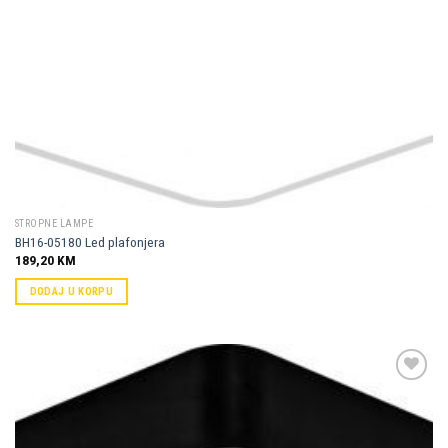
STROPNE LAMPE
BH16-05180 Led plafonjera
189,20
KM
DODAJ U KORPU
Dodaj u
omiljene