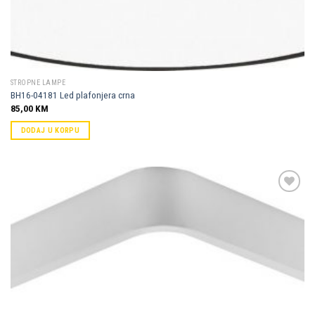
STROPNE LAMPE
BH16-04181 Led plafonjera crna
85,00
KM
DODAJ U KORPU
Dodaj u
omiljene