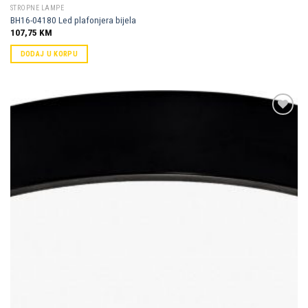
STROPNE LAMPE
BH16-04180 Led plafonjera bijela
107,75
KM
DODAJ U KORPU
Dodaj u
omiljene