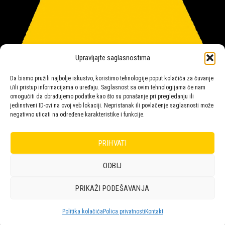
Upravljajte saglasnostima
Da bismo pružili najbolje iskustvo, koristimo tehnologije poput kolačića za čuvanje
i/ili pristup informacijama o uređaju. Saglasnost sa ovim tehnologijama će nam
omogućiti da obrađujemo podatke kao što su ponašanje pri pregledanju ili
jedinstveni ID-ovi na ovoj veb lokaciji. Nepristanak ili povlačenje saglasnosti može
negativno uticati na određene karakteristike i funkcije.
Salon rasvete Malpeza
PRIHVATI
ODBIJ
Design with ♥ by
Laufer
PRIKAŽI PODEŠAVANJA
POLICA
KORPA
KUPOVINA
NARUDŽBE
POLITIKA KOLAČIĆA (EU)
ODRICANJE OD ODGOVORNOSTI
Politika kolačića
Polica privatnosti
Kontakt
Copyright 2026 © Malpeza d.o.o.