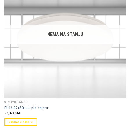
Dodaj u
omiljene
NEMA NA STANJU
STROPNE LAMPE
BH16-02480 Led plafonjera
96,40
KM
DODAJ U KORPU