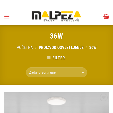
Skip
to
content
36W
POČETNA
/
PROIZVOD OSVJETLJENJE
/
36W
FILTER