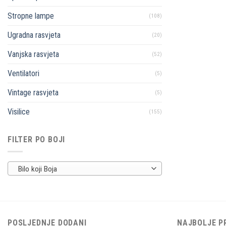
Stropne lampe
(108)
Ugradna rasvjeta
(20)
Vanjska rasvjeta
(52)
Ventilatori
(5)
Vintage rasvjeta
(5)
Visilice
(155)
FILTER PO BOJI
Bilo koji Boja
POSLJEDNJE DODANI
NAJBOLJE P