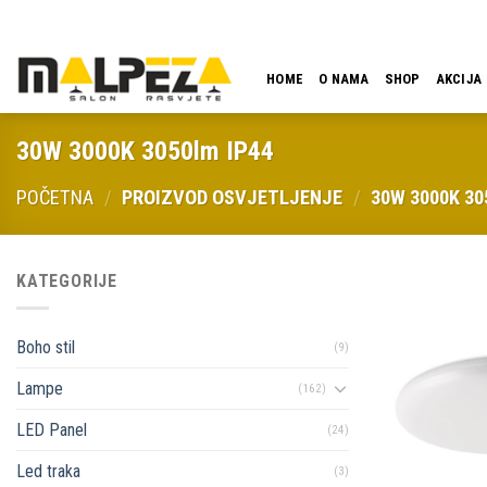
Skip
LOKACIJA
EMAIL
09:00 - 18:00
061 546 001
to
content
HOME
O NAMA
SHOP
AKCIJA
30W 3000K 3050lm IP44
POČETNA
/
PROIZVOD OSVJETLJENJE
/
30W 3000K 30
KATEGORIJE
Boho stil
(9)
Lampe
(162)
LED Panel
(24)
Led traka
(3)