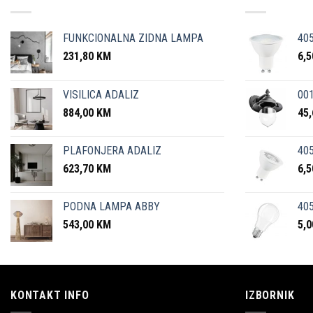
FUNKCIONALNA ZIDNA LAMPA
40
231,80
KM
6,
VISILICA ADALIZ
001
884,00
KM
45
PLAFONJERA ADALIZ
405
623,70
KM
6,
PODNA LAMPA ABBY
405
543,00
KM
5,
KONTAKT INFO
IZBORNIK