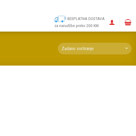
ina
Narudžbe
Politika kolačića (EU)
Odricanje od odgovornosti
BESPLATNA DOSTAVA
za narudžbe preko 200 KM