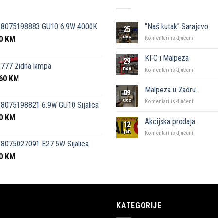
58075198883 GU10 6.9W 4000K
“Naš kutak” Sarajevo
25
dec
50
KM
za
Komentari isključeni
“Naš
kutak”
KFC i Malpeza
29
Sarajevo
777 Zidna lampa
nov
za
Komentari isključeni
,60
KM
KFC
i
Malpeza u Zadru
09
Malpeza
dec
za
Komentari isključeni
8075198821 6.9W GU10 Sijalica
Malpeza
50
KM
u
Akcijska prodaja
12
Zadru
jan
za
Komentari isključeni
Akcijska
8075027091 E27 5W Sijalica
prodaja
00
KM
KATEGORIJE