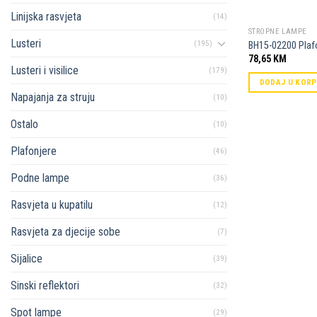
Linijska rasvjeta
(14)
STROPNE LAMPE
Lusteri
(195)
BH15-02200 Plaf
78,65
KM
Lusteri i visilice
(179)
DODAJ U KOR
Napajanja za struju
(10)
Ostalo
(10)
Plafonjere
(46)
Podne lampe
(36)
Rasvjeta u kupatilu
(12)
Rasvjeta za djecije sobe
(7)
Sijalice
(39)
Sinski reflektori
(32)
Spot lampe
(29)