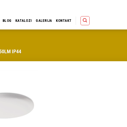
Polica
Korpa
Kupov
BLOG
KATALOZI
GALERIJA
KONTAKT
50LM IP44
Dodaj u
omiljene