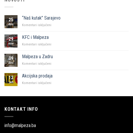
“Naš kutak” Sarajevo
25
dec
za
Komentari isključeni
“Naš
kutak”
KFC i Malpeza
29
Sarajevo
nov
za
Komentari isključeni
KFC
i
Malpeza u Zadru
09
Malpeza
dec
za
Komentari isključeni
Malpeza
u
Akcijska prodaja
12
Zadru
jan
za
Komentari isključeni
Akcijska
prodaja
KONTAKT INFO
info@malpeza.ba