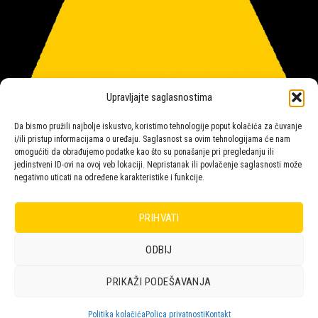
Upravljajte saglasnostima
Da bismo pružili najbolje iskustvo, koristimo tehnologije poput kolačića za čuvanje
i/ili pristup informacijama o uređaju. Saglasnost sa ovim tehnologijama će nam
omogućiti da obrađujemo podatke kao što su ponašanje pri pregledanju ili
jedinstveni ID-ovi na ovoj veb lokaciji. Nepristanak ili povlačenje saglasnosti može
negativno uticati na određene karakteristike i funkcije.
Salon rasvete Malpeza
PRIHVATI
ODBIJ
Design with ♥ by
Laufer
PRIKAŽI PODEŠAVANJA
POLICA
KORPA
KUPOVINA
NARUDŽBE
POLITIKA KOLAČIĆA (EU)
ODRICANJE OD ODGOVORNOSTI
Politika kolačića
Polica privatnosti
Kontakt