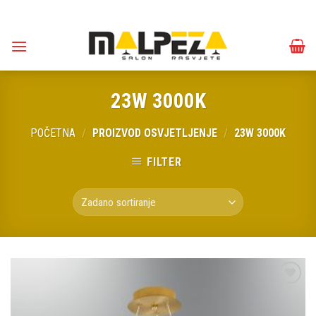
Skip
to
content
23W 3000K
POČETNA
/
PROIZVOD OSVJETLJENJE
/
23W 3000K
FILTER