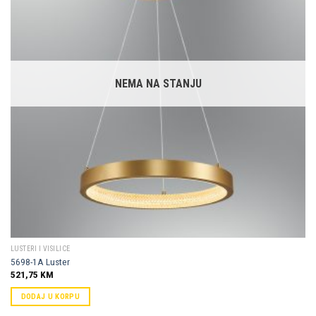
Dodaj u
omiljene
NEMA NA STANJU
LUSTERI I VISILICE
5698-1A Luster
521,75
KM
DODAJ U KORPU