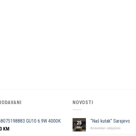
RODAVANI
NOVOSTI
58075198883 GU10 6.9W 4000K
“Naš kutak” Sarajevo
25
dec
50
KM
za
Komentari isključeni
“Naš