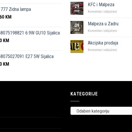
kutak”
KFC i Malpeza
29
Sarajevo
777 Zidna lampa
nov
za
Komentari isključeni
,60
KM
KFC
i
Malpeza u Zadru
09
Malpeza
dec
za
Komentari isključeni
8075198821 6.9W GU10 Sijalica
Malpeza
50
KM
u
Akcijska prodaja
12
Zadru
jan
za
Komentari isključeni
Akcijska
8075027091 E27 5W Sijalica
prodaja
00
KM
KATEGORIJE
Odaberi kategoriju