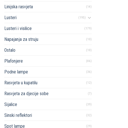
Linijska rasvjeta
(14)
Lusteri
(195)
Lusteri i visilice
(179)
Napajanja za struju
(10)
Ostalo
(10)
Plafonjere
(46)
Podne lampe
(36)
Rasvjeta u kupatilu
(12)
Rasvjeta za djecije sobe
(7)
Sijalice
(39)
Sinski reflektori
(32)
Spot lampe
(29)