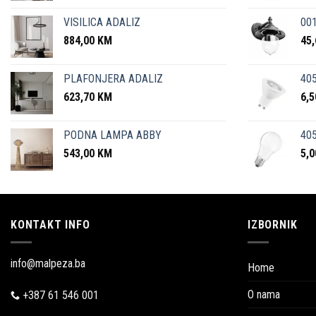
VISILICA ADALIZ
001
884,00
KM
45
PLAFONJERA ADALIZ
405
623,70
KM
6,
PODNA LAMPA ABBY
405
543,00
KM
5,
KONTAKT INFO
IZBORNIK
info@malpeza.ba
Home
O nama
+387 61 546 001