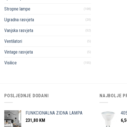
Stropne lampe
(108)
Ugradna rasvjeta
(20)
Vanjska rasvjeta
(52)
Ventilatori
(5)
Vintage rasvjeta
(5)
Visilice
(155)
POSLJEDNJE DODANI
NAJBOLJE P
FUNKCIONALNA ZIDNA LAMPA
40
231,80
KM
6,