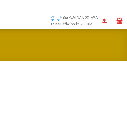
ina
Narudžbe
Politika kolačića (EU)
Odricanje od odgovornosti
BESPLATNA DOSTAVA
za narudžbe preko 200 KM