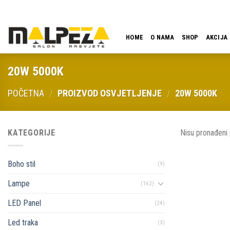
Skip
LOKACIJA
EMAIL
09:00 - 18:00
061 546 001
to
content
HOME
O NAMA
SHOP
AKCIJA
20W 5000K
POČETNA
/
PROIZVOD OSVJETLJENJE
/
20W 5000K
KATEGORIJE
Nisu pronađeni 
Boho stil
(9)
Lampe
(162)
LED Panel
(24)
Led traka
(3)