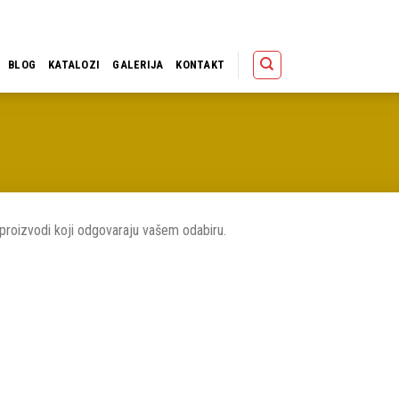
Polica
Korpa
Kupov
BLOG
KATALOZI
GALERIJA
KONTAKT
proizvodi koji odgovaraju vašem odabiru.