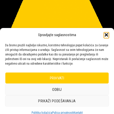
Upravljajte saglasnostima
Da bismo pružili najbolje iskustvo, koristimo tehnologije poput kolačića za čuvanje
i/ili pristup informacijama o uređaju. Saglasnost sa ovim tehnologijama će nam
omogućiti da obrađujemo podatke kao što su ponašanje pri pregledanju ili
jedinstveni ID-ovi na ovoj veb lokaciji. Nepristanak ili povlačenje saglasnosti može
negativno uticati na određene karakteristike i funkcije.
Salon rasvete Malpeza
PRIHVATI
ODBIJ
Design with ♥ by
Laufer
PRIKAŽI PODEŠAVANJA
POLICA
KORPA
KUPOVINA
NARUDŽBE
POLITIKA KOLAČIĆA (EU)
ODRICANJE OD ODGOVORNOSTI
Politika kolačića
Polica privatnosti
Kontakt