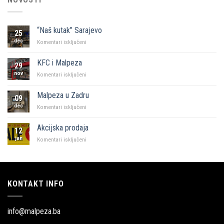
“Naš kutak” Sarajevo
25
dec
za
Komentari isključeni
“Naš
kutak”
KFC i Malpeza
29
Sarajevo
nov
za
Komentari isključeni
KFC
i
Malpeza u Zadru
09
Malpeza
dec
za
Komentari isključeni
Malpeza
u
Akcijska prodaja
12
Zadru
jan
za
Komentari isključeni
Akcijska
prodaja
KONTAKT INFO
info@malpeza.ba