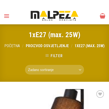
Skip
to
content
1xE27 (max. 25W)
POČETNA
/
PROIZVOD OSVJETLJENJE
/
1XE27 (MAX. 25W)
FILTER