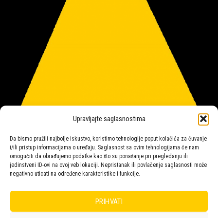
Upravljajte saglasnostima
Da bismo pružili najbolje iskustvo, koristimo tehnologije poput kolačića za čuvanje
i/ili pristup informacijama o uređaju. Saglasnost sa ovim tehnologijama će nam
omogućiti da obrađujemo podatke kao što su ponašanje pri pregledanju ili
jedinstveni ID-ovi na ovoj veb lokaciji. Nepristanak ili povlačenje saglasnosti može
negativno uticati na određene karakteristike i funkcije.
Salon rasvete Malpeza
PRIHVATI