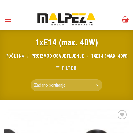
Skip
to
content
1xE14 (max. 40W)
POČETNA
/
PROIZVOD OSVJETLJENJE
/
1XE14 (MAX. 40W)
FILTER