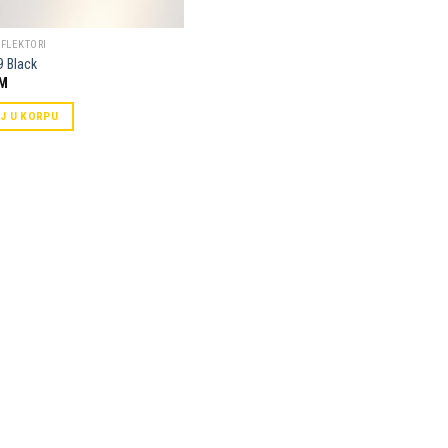
EFLEKTORI
 Black
M
J U KORPU