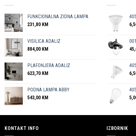
FUNKCIONALNA ZIDNA LAMPA
40
231,80
KM
6,
VISILICA ADALIZ
001
884,00
KM
45
PLAFONJERA ADALIZ
405
623,70
KM
6,
PODNA LAMPA ABBY
405
543,00
KM
5,
KONTAKT INFO
IZBORNIK