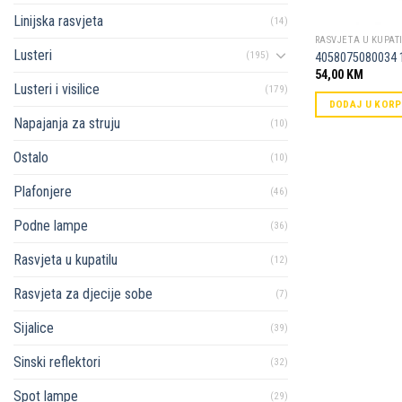
Linijska rasvjeta
(14)
RASVJETA U KUPAT
Lusteri
(195)
4058075080034 
54,00
KM
Lusteri i visilice
(179)
DODAJ U KOR
Napajanja za struju
(10)
Ostalo
(10)
Plafonjere
(46)
Podne lampe
(36)
Rasvjeta u kupatilu
(12)
Rasvjeta za djecije sobe
(7)
Sijalice
(39)
Sinski reflektori
(32)
Spot lampe
(29)