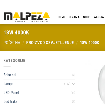
Skip
LOKACIJA
EMAIL
09:00 - 18:00
061 546 001
to
content
HOME
O NAMA
SHOP
AKCIJA
18W 4000K
POČETNA
/
PROIZVOD OSVJETLJENJE
/
18W 4000K
KATEGORIJE
Boho stil
(9)
Lampe
(162)
LED Panel
(24)
Led traka
(3)