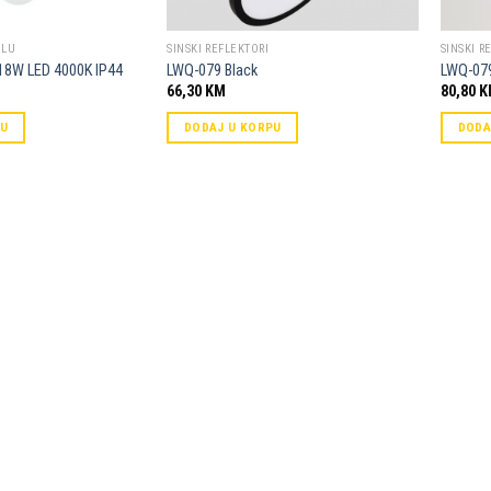
ILU
SINSKI REFLEKTORI
SINSKI R
18W LED 4000K IP44
LWQ-079 Black
LWQ-079
66,30
KM
80,80
K
PU
DODAJ U KORPU
DODA