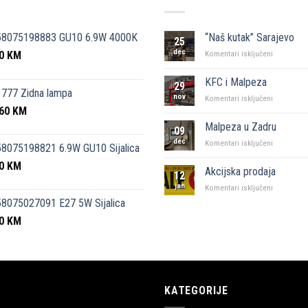
58075198883 GU10 6.9W 4000K
“Naš kutak” Sarajevo
25
dec
50
KM
za
Komentari isključeni
“Naš
kutak”
KFC i Malpeza
29
Sarajevo
777 Zidna lampa
nov
za
Komentari isključeni
,60
KM
KFC
i
Malpeza u Zadru
09
Malpeza
dec
za
Komentari isključeni
8075198821 6.9W GU10 Sijalica
Malpeza
50
KM
u
Akcijska prodaja
12
Zadru
jan
za
Komentari isključeni
Akcijska
8075027091 E27 5W Sijalica
prodaja
00
KM
KATEGORIJE