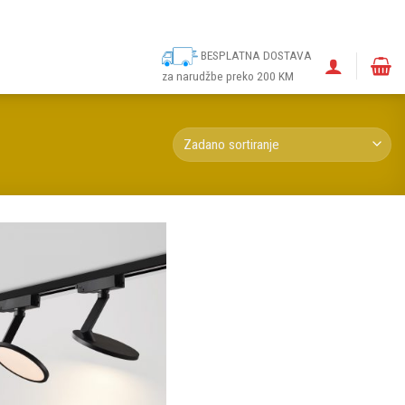
ina
Narudžbe
Politika kolačića (EU)
Odricanje od odgovornosti
BESPLATNA DOSTAVA
za narudžbe preko 200 KM
Dodaj u
omiljene