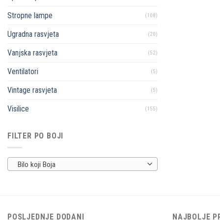
Stropne lampe
(108)
Ugradna rasvjeta
(20)
Vanjska rasvjeta
(52)
Ventilatori
(5)
Vintage rasvjeta
(5)
Visilice
(155)
FILTER PO BOJI
Bilo koji Boja
POSLJEDNJE DODANI
NAJBOLJE P