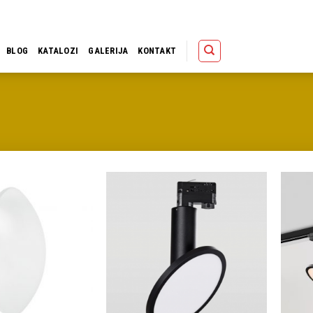
Polica
Korpa
Kupov
BLOG
KATALOZI
GALERIJA
KONTAKT
Dodaj u
Dodaj u
omiljene
omiljene