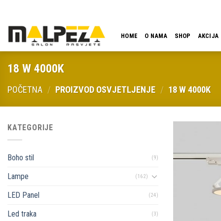
Skip
LOKACIJA
EMAIL
09:00 - 18:00
061 546 001
to
content
HOME
O NAMA
SHOP
AKCIJA
18 W 4000K
POČETNA
/
PROIZVOD OSVJETLJENJE
/
18 W 4000K
KATEGORIJE
Boho stil
(9)
Lampe
(162)
LED Panel
(24)
Led traka
(3)