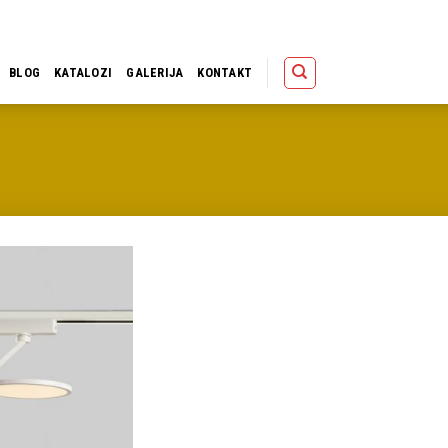
Polica
Korpa
Kupov
BLOG
KATALOZI
GALERIJA
KONTAKT
Dodaj u
omiljene