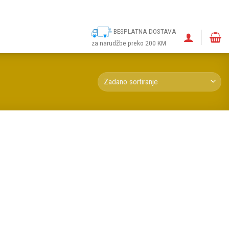
ina
Narudžbe
Politika kolačića (EU)
Odricanje od odgovornosti
BESPLATNA DOSTAVA
za narudžbe preko 200 KM