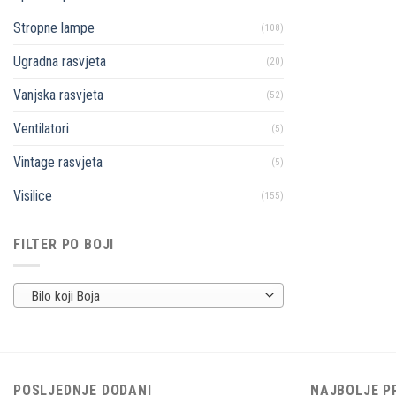
Stropne lampe
(108)
Ugradna rasvjeta
(20)
Vanjska rasvjeta
(52)
Ventilatori
(5)
Vintage rasvjeta
(5)
Visilice
(155)
FILTER PO BOJI
Bilo koji Boja
POSLJEDNJE DODANI
NAJBOLJE P