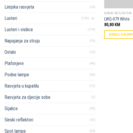
Linijska rasvjeta
(14)
SINSKI REFLEKTORI
Lusteri
(195)
LWQ-079 White
80,80
KM
Lusteri i visilice
(179)
DODAJ U KOR
Napajanja za struju
(10)
Ostalo
(10)
Plafonjere
(46)
Podne lampe
(36)
Rasvjeta u kupatilu
(12)
Rasvjeta za djecije sobe
(7)
Sijalice
(39)
Sinski reflektori
(32)
Spot lampe
(29)