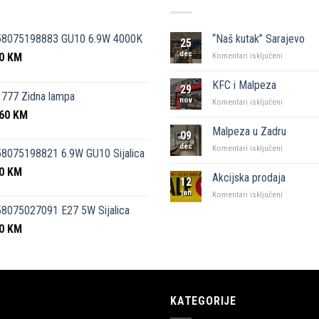
58075198883 GU10 6.9W 4000K
“Naš kutak” Sarajevo
25
dec
50
KM
za
Komentari isključeni
“Naš
kutak”
KFC i Malpeza
29
Sarajevo
777 Zidna lampa
nov
za
Komentari isključeni
,60
KM
KFC
i
Malpeza u Zadru
09
Malpeza
dec
za
Komentari isključeni
8075198821 6.9W GU10 Sijalica
Malpeza
50
KM
u
Akcijska prodaja
12
Zadru
jan
za
Komentari isključeni
Akcijska
8075027091 E27 5W Sijalica
prodaja
00
KM
KATEGORIJE