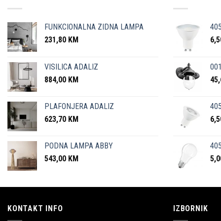
FUNKCIONALNA ZIDNA LAMPA
40
231,80
KM
6,
VISILICA ADALIZ
001
884,00
KM
45
PLAFONJERA ADALIZ
405
623,70
KM
6,
PODNA LAMPA ABBY
405
543,00
KM
5,
KONTAKT INFO
IZBORNIK