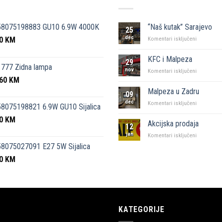
58075198883 GU10 6.9W 4000K
“Naš kutak” Sarajevo
25
dec
50
KM
za
Komentari isključeni
“Naš
kutak”
KFC i Malpeza
29
Sarajevo
777 Zidna lampa
nov
za
Komentari isključeni
,60
KM
KFC
i
Malpeza u Zadru
09
Malpeza
dec
za
Komentari isključeni
8075198821 6.9W GU10 Sijalica
Malpeza
50
KM
u
Akcijska prodaja
12
Zadru
jan
za
Komentari isključeni
Akcijska
8075027091 E27 5W Sijalica
prodaja
00
KM
KATEGORIJE