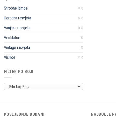
Stropne lampe
(108)
Ugradna rasvjeta
(20)
Vanjska rasvjeta
(52)
Ventilatori
(5)
Vintage rasvjeta
(5)
Visilice
(156)
FILTER PO BOJI
Bilo koji Boja
POSLJEDNJE DODANI
NAJBOLJE P