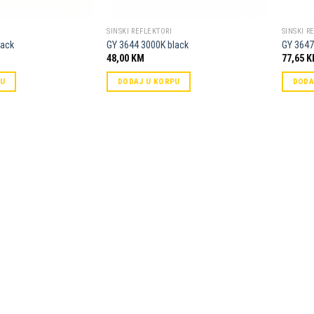
SINSKI REFLEKTORI
SINSKI R
lack
GY 3644 3000K black
GY 3647
48,00
KM
77,65
K
PU
DODAJ U KORPU
DODA