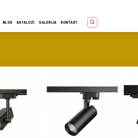
Polica
Korpa
Kupov
BLOG
KATALOZI
GALERIJA
KONTAKT
Dodaj u
Dodaj u
omiljene
omiljene