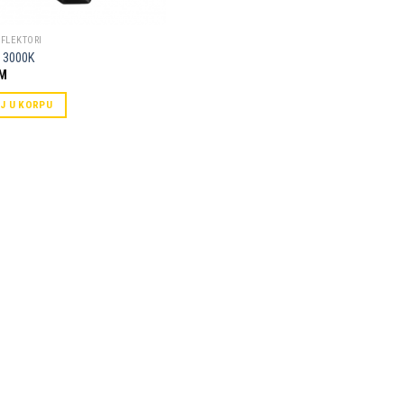
EFLEKTORI
 3000K
M
J U KORPU