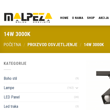
Skip
LOKACIJA
EMAIL
09:00 - 18:00
061 546 001
to
content
HOME
O NAMA
SHOP
AKCIJA
14W 3000K
POČETNA
/
PROIZVOD OSVJETLJENJE
/
14W 3000K
KATEGORIJE
Boho stil
(9)
Lampe
(162)
LED Panel
(24)
Led traka
(3)