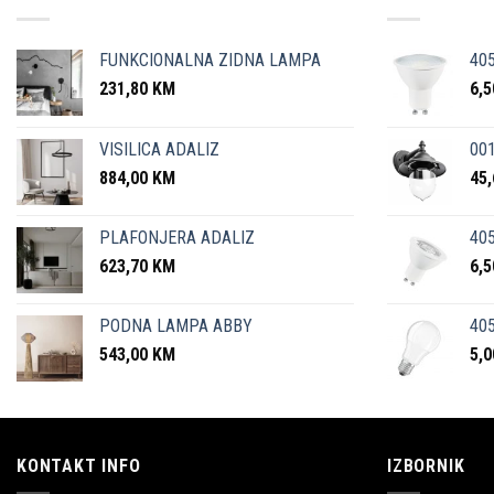
FUNKCIONALNA ZIDNA LAMPA
40
231,80
KM
6,
VISILICA ADALIZ
001
884,00
KM
45
PLAFONJERA ADALIZ
405
623,70
KM
6,
PODNA LAMPA ABBY
405
543,00
KM
5,
KONTAKT INFO
IZBORNIK