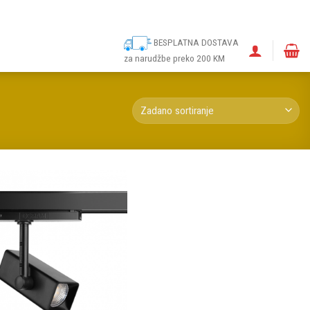
ina
Narudžbe
Politika kolačića (EU)
Odricanje od odgovornosti
BESPLATNA DOSTAVA
za narudžbe preko 200 KM
Dodaj u
omiljene