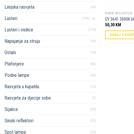
Linijska rasvjeta
(14)
SINSKI REFLEKTORI
Lusteri
(195)
GY 3641 3000K b
50,30
KM
Lusteri i visilice
(179)
DODAJ U KOR
Napajanja za struju
(10)
Ostalo
(10)
Plafonjere
(46)
Podne lampe
(36)
Rasvjeta u kupatilu
(12)
Rasvjeta za djecije sobe
(7)
Sijalice
(39)
Sinski reflektori
(32)
Spot lampe
(29)