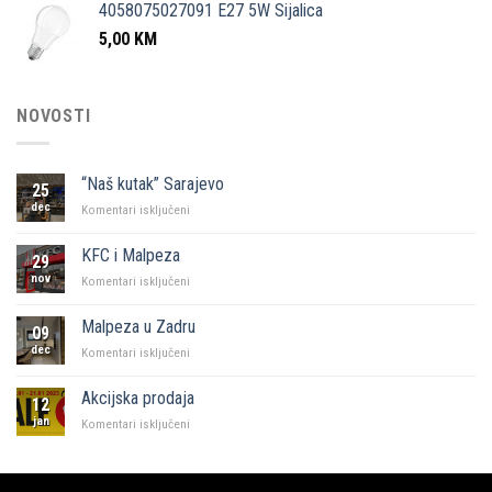
4058075027091 E27 5W Sijalica
5,00
KM
NOVOSTI
“Naš kutak” Sarajevo
25
dec
za
Komentari isključeni
“Naš
kutak”
KFC i Malpeza
29
Sarajevo
nov
za
Komentari isključeni
KFC
i
Malpeza u Zadru
09
Malpeza
dec
za
Komentari isključeni
Malpeza
u
Akcijska prodaja
12
Zadru
jan
za
Komentari isključeni
Akcijska
prodaja