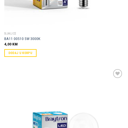
SIJALICE
BA11 00510 5W 3000K
4,00
KM
DODAJ U KORPU
Dodaj u
omiljene