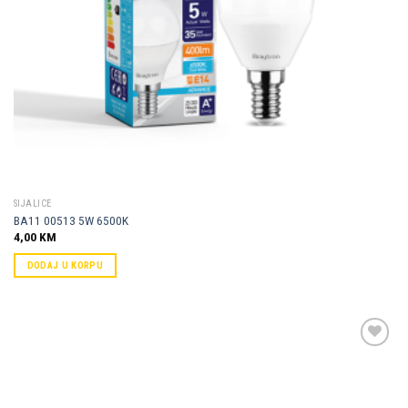
SIJALICE
BA11 00513 5W 6500K
4,00
KM
DODAJ U KORPU
Dodaj u
omiljene