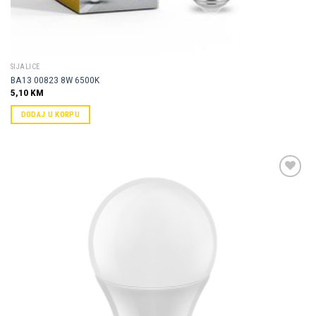
SIJALICE
BA13 00823 8W 6500K
5,10
KM
DODAJ U KORPU
Dodaj u
omiljene