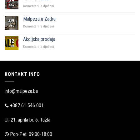
29
Sarajevo
nov
za
Komentari isključeni
KFC
i
Malpeza u Zadru
09
Malpeza
dec
za
Komentari isključeni
Malpeza
u
Akcijska prodaja
12
Zadru
jan
za
Komentari isključeni
Akcijska
prodaja
KONTAKT INFO
info@malpeza.ba
+387 61 546 001
Ul. 21. aprila br. 6, Tuzla
Pon-Pet: 09:00-18:00