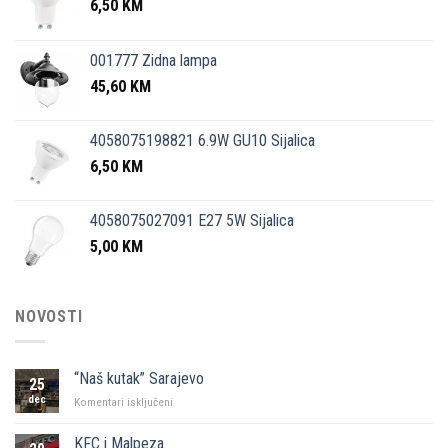
6,50
KM
001777 Zidna lampa
45,60
KM
4058075198821 6.9W GU10 Sijalica
6,50
KM
4058075027091 E27 5W Sijalica
5,00
KM
NOVOSTI
“Naš kutak” Sarajevo
25
dec
za
Komentari isključeni
“Naš
kutak”
KFC i Malpeza