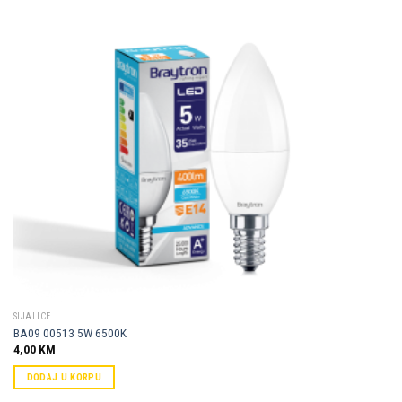
Dodaj u
omiljene
SIJALICE
BA09 00513 5W 6500K
4,00
KM
DODAJ U KORPU