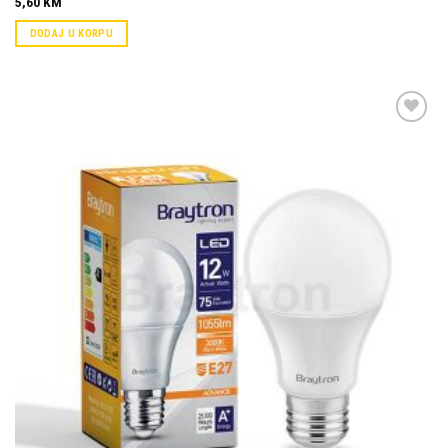
5,60
KM
DODAJ U KORPU
Dodaj u
omiljene