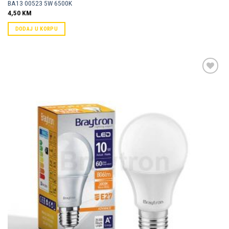
BA13 00523 5W 6500K
4,50
KM
DODAJ U KORPU
Dodaj u
omiljene