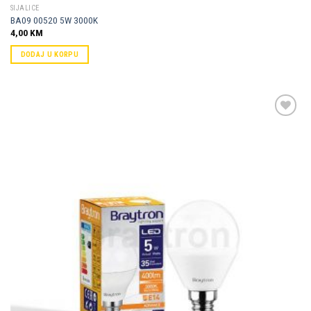
SIJALICE
BA09 00520 5W 3000K
4,00
KM
DODAJ U KORPU
Dodaj u
omiljene