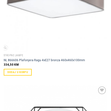
STROPNE LAMPE
NL 866606 Plafonjera Ragu 4xE27 bronza 460x460x100mm
334,50
KM
DODAJ U KORPU
Dodaj u
omiljene