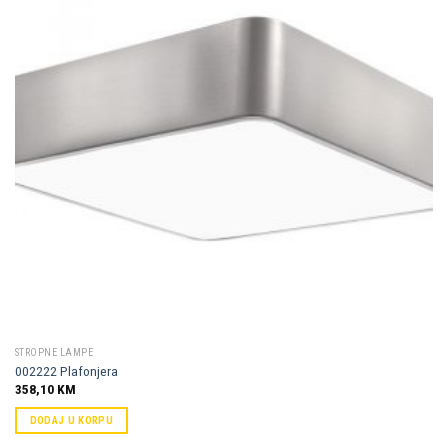
Dodaj u
omiljene
STROPNE LAMPE
002222 Plafonjera
358,10
KM
DODAJ U KORPU