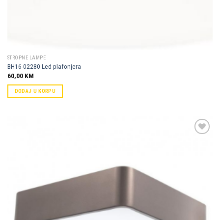
STROPNE LAMPE
BH16-02280 Led plafonjera
60,00
KM
DODAJ U KORPU
Dodaj u
omiljene