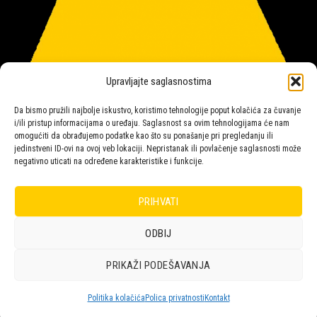
Upravljajte saglasnostima
Da bismo pružili najbolje iskustvo, koristimo tehnologije poput kolačića za čuvanje
i/ili pristup informacijama o uređaju. Saglasnost sa ovim tehnologijama će nam
omogućiti da obrađujemo podatke kao što su ponašanje pri pregledanju ili
jedinstveni ID-ovi na ovoj veb lokaciji. Nepristanak ili povlačenje saglasnosti može
negativno uticati na određene karakteristike i funkcije.
Salon rasvete Malpeza
PRIHVATI
ODBIJ
Design with ♥ by
Laufer
PRIKAŽI PODEŠAVANJA
POLICA
KORPA
KUPOVINA
NARUDŽBE
POLITIKA KOLAČIĆA (EU)
ODRICANJE OD ODGOVORNOSTI
Politika kolačića
Polica privatnosti
Kontakt
Copyright 2026 © Malpeza d.o.o.