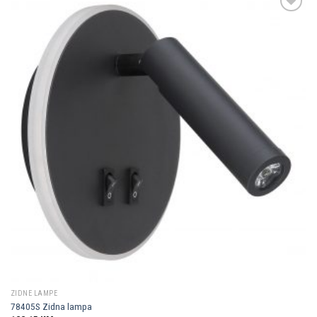
Dodaj u
omiljene
ZIDNE LAMPE
78405S Zidna lampa