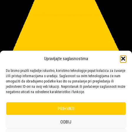
Upravljajte saglasnostima
Da bismo pružili najbolje iskustvo, koristimo tehnologije poput kolačića za čuvanje
i/ili pristup informacijama o uređaju. Saglasnost sa ovim tehnologijama će nam
omogućiti da obrađujemo podatke kao što su ponašanje pri pregledanju ili
jedinstveni ID-ovi na ovoj veb lokaciji. Nepristanak ili povlačenje saglasnosti može
negativno uticati na određene karakteristike i funkcije.
Salon rasvete Malpeza
PRIHVATI
ODBIJ
Design with ♥ by
Laufer