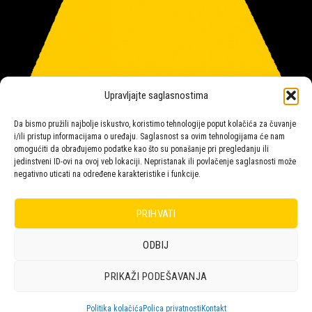
Upravljajte saglasnostima
Da bismo pružili najbolje iskustvo, koristimo tehnologije poput kolačića za čuvanje
i/ili pristup informacijama o uređaju. Saglasnost sa ovim tehnologijama će nam
omogućiti da obrađujemo podatke kao što su ponašanje pri pregledanju ili
jedinstveni ID-ovi na ovoj veb lokaciji. Nepristanak ili povlačenje saglasnosti može
negativno uticati na određene karakteristike i funkcije.
Salon rasvete Malpeza
PRIHVATI
ODBIJ
Design with ♥ by
Laufer
PRIKAŽI PODEŠAVANJA
POLICA
KORPA
KUPOVINA
NARUDŽBE
POLITIKA KOLAČIĆA (EU)
ODRICANJE OD ODGOVORNOSTI
Politika kolačića
Polica privatnosti
Kontakt