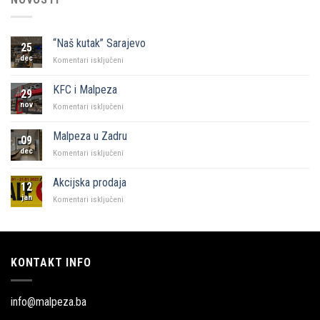
“Naš kutak” Sarajevo
25
dec
za
Komentari isključeni
“Naš
kutak”
KFC i Malpeza
29
Sarajevo
nov
za
Komentari isključeni
KFC
i
Malpeza u Zadru
09
Malpeza
dec
za
Komentari isključeni
Malpeza
u
Akcijska prodaja
12
Zadru
jan
za
Komentari isključeni
Akcijska
prodaja
KONTAKT INFO
info@malpeza.ba