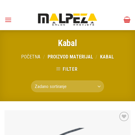
Skip
to
content
Kabal
POČETNA
/
PROIZVOD MATERIJAL
/
KABAL
FILTER