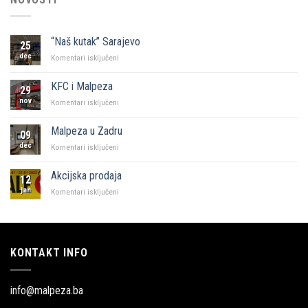
“Naš kutak” Sarajevo
25
dec
za
Komentari isključeni
“Naš
kutak”
KFC i Malpeza
29
Sarajevo
nov
za
Komentari isključeni
KFC
i
Malpeza u Zadru
09
Malpeza
dec
za
Komentari isključeni
Malpeza
u
Akcijska prodaja
12
Zadru
jan
za
Komentari isključeni
Akcijska
prodaja
KONTAKT INFO
info@malpeza.ba