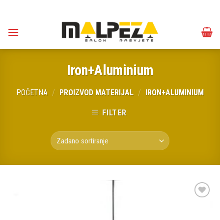
Skip
to
content
Iron+Aluminium
POČETNA
/
PROIZVOD MATERIJAL
/
IRON+ALUMINIUM
FILTER