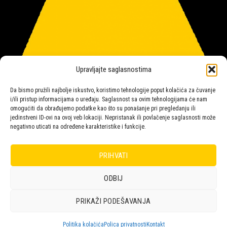
Upravljajte saglasnostima
Da bismo pružili najbolje iskustvo, koristimo tehnologije poput kolačića za čuvanje
i/ili pristup informacijama o uređaju. Saglasnost sa ovim tehnologijama će nam
omogućiti da obrađujemo podatke kao što su ponašanje pri pregledanju ili
jedinstveni ID-ovi na ovoj veb lokaciji. Nepristanak ili povlačenje saglasnosti može
negativno uticati na određene karakteristike i funkcije.
Salon rasvete Malpeza
PRIHVATI
ODBIJ
Design with ♥ by
Laufer
PRIKAŽI PODEŠAVANJA
POLICA
KORPA
KUPOVINA
NARUDŽBE
POLITIKA KOLAČIĆA (EU)
ODRICANJE OD ODGOVORNOSTI
Politika kolačića
Polica privatnosti
Kontakt