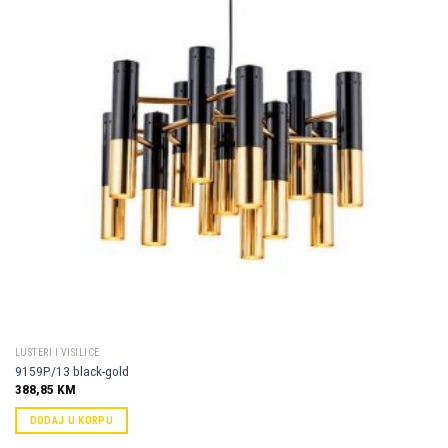
Dodaj u
omiljene
LUSTERI I VISILICE
9159P/13 black-gold
388,85
KM
DODAJ U KORPU