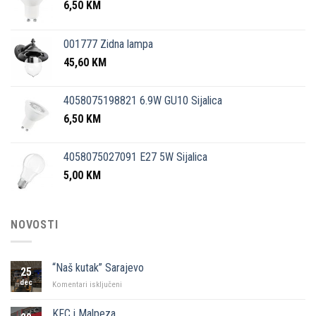
6,50
KM
001777 Zidna lampa
45,60
KM
4058075198821 6.9W GU10 Sijalica
6,50
KM
4058075027091 E27 5W Sijalica
5,00
KM
NOVOSTI
“Naš kutak” Sarajevo
25
dec
za
Komentari isključeni
“Naš
kutak”
KFC i Malpeza