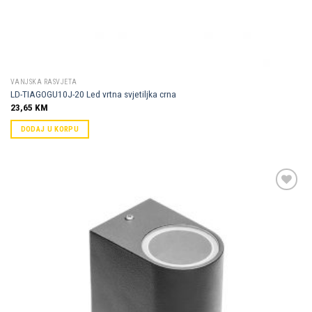
VANJSKA RASVJETA
LD-TIAGOGU10J-20 Led vrtna svjetiljka crna
23,65
KM
DODAJ U KORPU
Dodaj u
omiljene