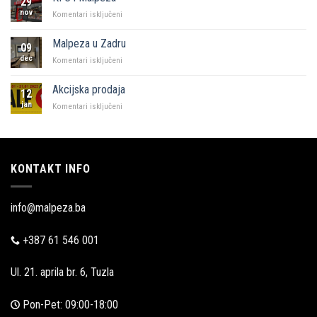
29
Sarajevo
nov
za
Komentari isključeni
KFC
i
Malpeza u Zadru
09
Malpeza
dec
za
Komentari isključeni
Malpeza
u
Akcijska prodaja
12
Zadru
jan
za
Komentari isključeni
Akcijska
prodaja
KONTAKT INFO
info@malpeza.ba
+387 61 546 001
Ul. 21. aprila br. 6, Tuzla
Pon-Pet: 09:00-18:00