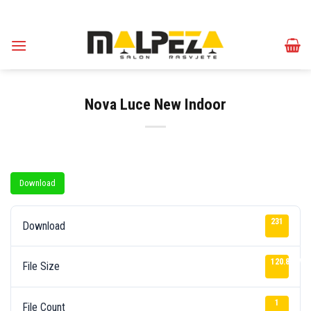
Skip
to
content
Nova Luce New Indoor
Download
231
Download
120.83 MB
File Size
1
File Count