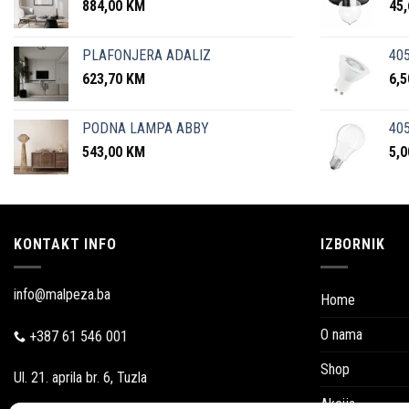
884,00
KM
45
PLAFONJERA ADALIZ
405
623,70
KM
6,
PODNA LAMPA ABBY
405
543,00
KM
5,
KONTAKT INFO
IZBORNIK
info@malpeza.ba
Home
O nama
+387 61 546 001
Shop
Ul. 21. aprila br. 6, Tuzla
Akcija