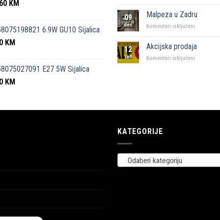
,60
KM
KFC
i
Malpeza u Zadru
09
Malpeza
dec
za
Komentari isključeni
8075198821 6.9W GU10 Sijalica
Malpeza
50
KM
u
Akcijska prodaja
12
Zadru
jan
za
Komentari isključeni
Akcijska
8075027091 E27 5W Sijalica
prodaja
00
KM
KATEGORIJE
Odaberi kategoriju