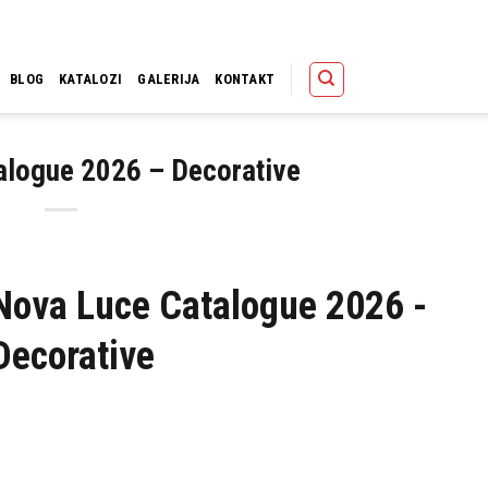
Polica
Korpa
Kupov
BLOG
KATALOZI
GALERIJA
KONTAKT
alogue 2026 – Decorative
Nova Luce Catalogue 2026 -
Decorative