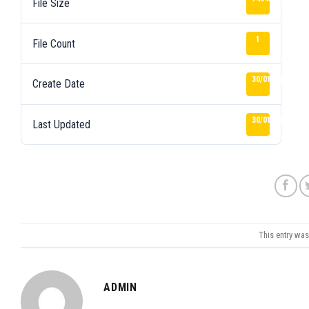
File Size
1
File Count
30/01/2026
Create Date
30/01/2026
Last Updated
This entry wa
ADMIN