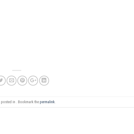
s posted in . Bookmark the
permalink
.