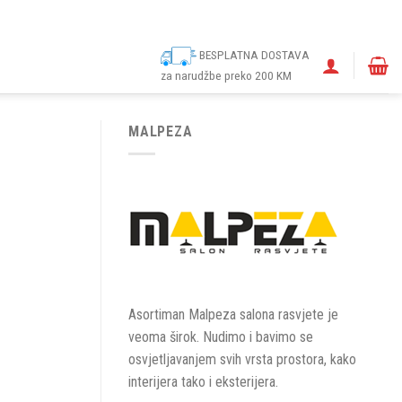
ina
Narudžbe
Politika kolačića (EU)
Odricanje od odgovornosti
BESPLATNA DOSTAVA
za narudžbe preko 200 KM
MALPEZA
Asortiman Malpeza salona rasvjete je
veoma širok. Nudimo i bavimo se
osvjetljavanjem svih vrsta prostora, kako
interijera tako i eksterijera.