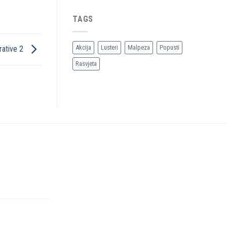
TAGS
Akcija
Lusteri
Malpeza
Popusti
rative 2
Rasvjeta