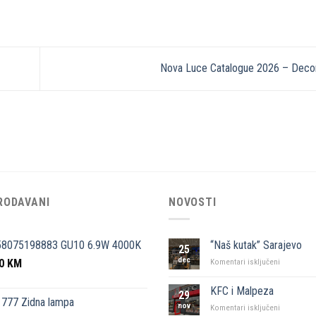
Nova Luce Catalogue 2026 – Deco
RODAVANI
NOVOSTI
58075198883 GU10 6.9W 4000K
“Naš kutak” Sarajevo
25
dec
50
KM
za
Komentari isključeni
“Naš
kutak”
KFC i Malpeza
29
Sarajevo
777 Zidna lampa
nov
za
Komentari isključeni