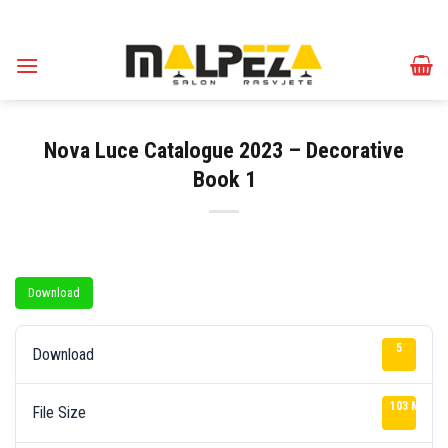
Skip
to
content
Nova Luce Catalogue 2023 – Decorative
Book 1
Download
5
Download
103 MB
File Size