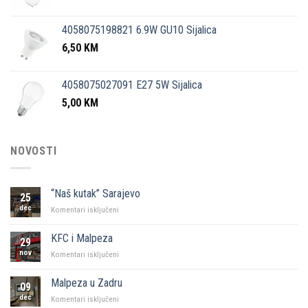
4058075198821 6.9W GU10 Sijalica
6,50
KM
4058075027091 E27 5W Sijalica
5,00
KM
NOVOSTI
“Naš kutak” Sarajevo
25
dec
za
Komentari isključeni
“Naš
kutak”
KFC i Malpeza
29
Sarajevo
nov
za
Komentari isključeni
KFC
i
Malpeza u Zadru
09
Malpeza
dec
za
Komentari isključeni