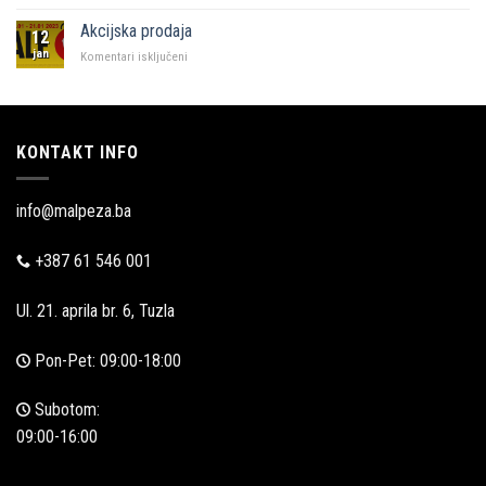
Malpeza
u
Akcijska prodaja
12
Zadru
jan
za
Komentari isključeni
Akcijska
prodaja
KONTAKT INFO
info@malpeza.ba
+387 61 546 001
Ul. 21. aprila br. 6, Tuzla
Pon-Pet: 09:00-18:00
Subotom:
09:00-16:00