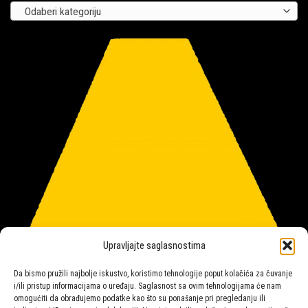
Odaberi kategoriju
Upravljajte saglasnostima
Da bismo pružili najbolje iskustvo, koristimo tehnologije poput kolačića za čuvanje
i/ili pristup informacijama o uređaju. Saglasnost sa ovim tehnologijama će nam
omogućiti da obrađujemo podatke kao što su ponašanje pri pregledanju ili