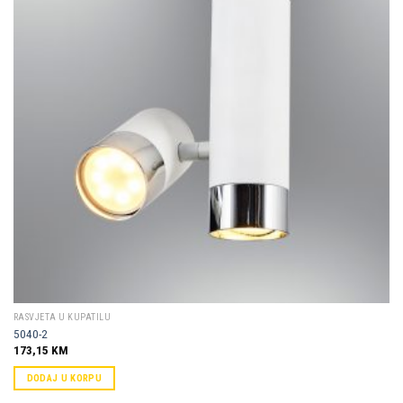
Dodaj u
omiljene
RASVJETA U KUPATILU
5040-2
173,15
KM
DODAJ U KORPU