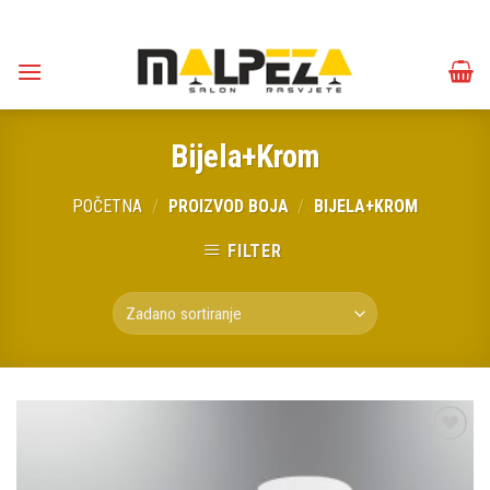
Skip
to
content
Bijela+Krom
POČETNA
/
PROIZVOD BOJA
/
BIJELA+KROM
FILTER