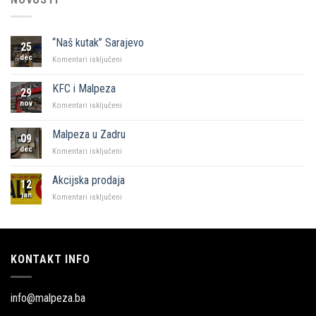
“Naš kutak” Sarajevo
25
dec
za
Komentari isključeni
“Naš
kutak”
KFC i Malpeza
29
Sarajevo
nov
za
Komentari isključeni
KFC
i
Malpeza u Zadru
09
Malpeza
dec
za
Komentari isključeni
Malpeza
u
Akcijska prodaja
12
Zadru
jan
za
Komentari isključeni
Akcijska
prodaja
KONTAKT INFO
info@malpeza.ba