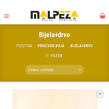
Skip
to
content
Bijela+drvo
POČETNA
/
PROIZVOD BOJA
/
BIJELA+DRVO
FILTER