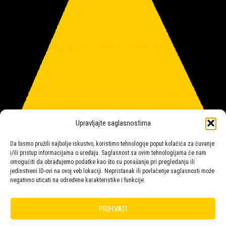
Upravljajte saglasnostima
Da bismo pružili najbolje iskustvo, koristimo tehnologije poput kolačića za čuvanje
i/ili pristup informacijama o uređaju. Saglasnost sa ovim tehnologijama će nam
omogućiti da obrađujemo podatke kao što su ponašanje pri pregledanju ili
jedinstveni ID-ovi na ovoj veb lokaciji. Nepristanak ili povlačenje saglasnosti može
negativno uticati na određene karakteristike i funkcije.
Salon rasvete Malpeza
PRIHVATI