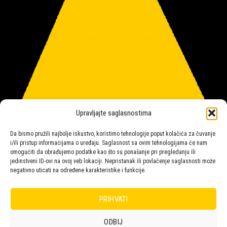
Upravljajte saglasnostima
Da bismo pružili najbolje iskustvo, koristimo tehnologije poput kolačića za čuvanje
i/ili pristup informacijama o uređaju. Saglasnost sa ovim tehnologijama će nam
omogućiti da obrađujemo podatke kao što su ponašanje pri pregledanju ili
jedinstveni ID-ovi na ovoj veb lokaciji. Nepristanak ili povlačenje saglasnosti može
negativno uticati na određene karakteristike i funkcije.
Salon rasvete Malpeza
PRIHVATI
ODBIJ