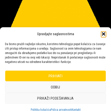
Upravljajte saglasnostima
Da bismo pružili najbolje iskustvo, koristimo tehnologije poput kolačića za čuvanje
i/ili pristup informacijama o uređaju. Saglasnost sa ovim tehnologijama će nam
omogućiti da obrađujemo podatke kao što su ponašanje pri pregledanju ili
jedinstveni ID-ovi na ovoj veb lokaciji. Nepristanak ili povlačenje saglasnosti može
negativno uticati na određene karakteristike i funkcije.
Salon rasvete Malpeza
PRIHVATI
ODBIJ
Design with ♥ by
Laufer
PRIKAŽI PODEŠAVANJA
POLICA
KORPA
KUPOVINA
NARUDŽBE
POLITIKA KOLAČIĆA (EU)
ODRICANJE OD ODGOVORNOSTI
Politika kolačića
Polica privatnosti
Kontakt