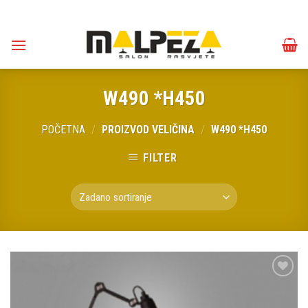
Skip
to
content
W490 *H450
POČETNA
/
PROIZVOD VELIČINA
/
W490 *H450
FILTER