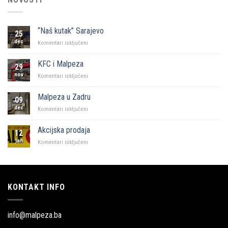
“Naš kutak” Sarajevo
25
dec
za
Komentari isključeni
“Naš
kutak”
KFC i Malpeza
29
Sarajevo
nov
za
Komentari isključeni
KFC
i
Malpeza u Zadru
09
Malpeza
dec
za
Komentari isključeni
Malpeza
u
Akcijska prodaja
12
Zadru
jan
za
Komentari isključeni
Akcijska
prodaja
KONTAKT INFO
info@malpeza.ba