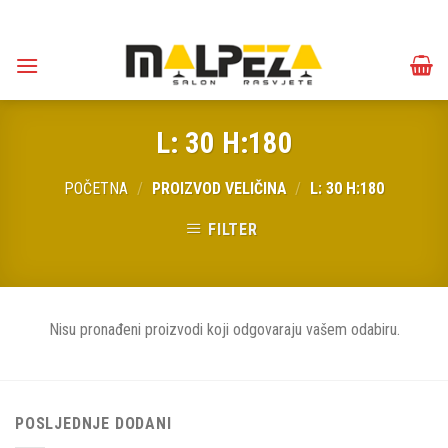
Skip
to
content
L: 30 H:180
POČETNA
/
PROIZVOD VELIČINA
/
L: 30 H:180
FILTER
Nisu pronađeni proizvodi koji odgovaraju vašem odabiru.
POSLJEDNJE DODANI