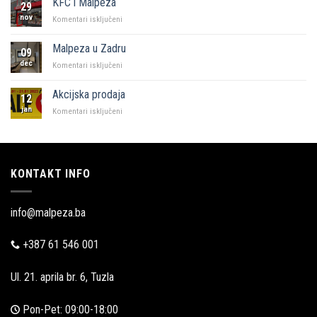
KFC i Malpeza
29
Sarajevo
nov
za
Komentari isključeni
KFC
i
Malpeza u Zadru
09
Malpeza
dec
za
Komentari isključeni
Malpeza
u
Akcijska prodaja
12
Zadru
jan
za
Komentari isključeni
Akcijska
prodaja
KONTAKT INFO
info@malpeza.ba
+387 61 546 001
Ul. 21. aprila br. 6, Tuzla
Pon-Pet: 09:00-18:00