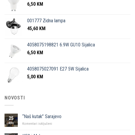
6,50
KM
001777 Zidna lampa
45,60
KM
4058075198821 6.9W GU10 Sijalica
6,50
KM
4058075027091 E27 5W Sijalica
5,00
KM
NOVOSTI
“Naš kutak” Sarajevo
25
dec
za
Komentari isključeni
“Naš
kutak”