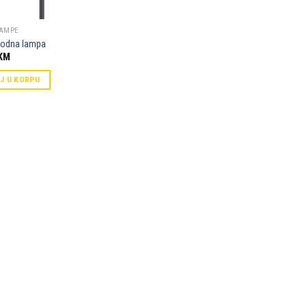
LAMPE
Podna lampa
KM
J U KORPU