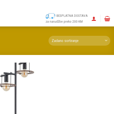
ina
Narudžbe
Politika kolačića (EU)
Odricanje od odgovornosti
BESPLATNA DOSTAVA
za narudžbe preko 200 KM
Dodaj u
omiljene