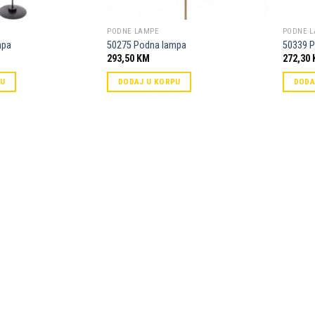
PODNE LAMPE
PODNE 
mpa
50275 Podna lampa
50339 
293,50
KM
272,30
PU
DODAJ U KORPU
DODA