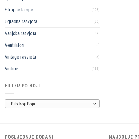
Stropne lampe
(108)
Ugradna rasvjeta
(20)
Vanjska rasvjeta
(52)
Ventilatori
(5)
Vintage rasvjeta
(5)
Visilice
(156)
FILTER PO BOJI
Bilo koji Boja
POSLJEDNJE DODANI
NAJBOLJE P