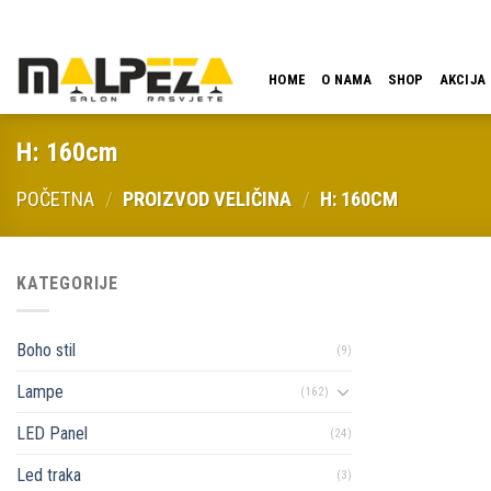
Skip
LOKACIJA
EMAIL
09:00 - 18:00
061 546 001
to
content
HOME
O NAMA
SHOP
AKCIJA
H: 160cm
POČETNA
/
PROIZVOD VELIČINA
/
H: 160CM
KATEGORIJE
Boho stil
(9)
Lampe
(162)
LED Panel
(24)
Led traka
(3)