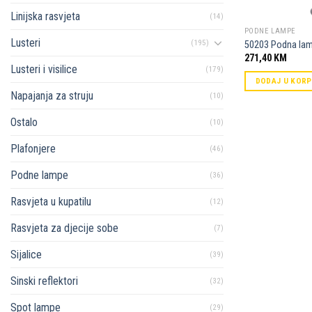
Linijska rasvjeta
(14)
PODNE LAMPE
Lusteri
(195)
50203 Podna la
271,40
KM
Lusteri i visilice
(179)
DODAJ U KOR
Napajanja za struju
(10)
Ostalo
(10)
Plafonjere
(46)
Podne lampe
(36)
Rasvjeta u kupatilu
(12)
Rasvjeta za djecije sobe
(7)
Sijalice
(39)
Sinski reflektori
(32)
Spot lampe
(29)