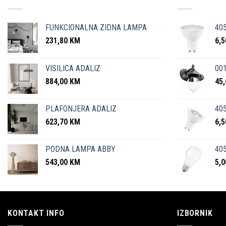
FUNKCIONALNA ZIDNA LAMPA
40
231,80
KM
6,
VISILICA ADALIZ
001
884,00
KM
45
PLAFONJERA ADALIZ
405
623,70
KM
6,
PODNA LAMPA ABBY
405
543,00
KM
5,
KONTAKT INFO
IZBORNIK