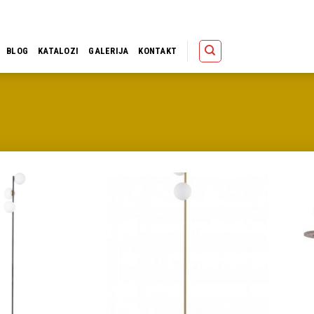
Polica
Korpa
Kupov
BLOG
KATALOZI
GALERIJA
KONTAKT
Dodaj u
Dodaj u
omiljene
omiljene