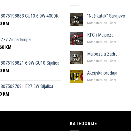
58075198883 GU10 6.9W 4000K
“Naš kutak” Sarajevo
25
dec
50
KM
za
Komentari isključeni
“Naš
kutak”
KFC i Malpeza
29
Sarajevo
777 Zidna lampa
nov
za
Komentari isključeni
,60
KM
KFC
i
Malpeza u Zadru
09
Malpeza
dec
za
Komentari isključeni
8075198821 6.9W GU10 Sijalica
Malpeza
50
KM
u
Akcijska prodaja
12
Zadru
jan
za
Komentari isključeni
Akcijska
8075027091 E27 5W Sijalica
prodaja
00
KM
KATEGORIJE