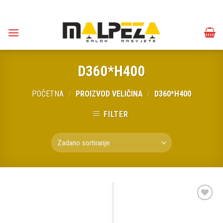
Skip
to
content
D360*H400
POČETNA
/
PROIZVOD VELIČINA
/
D360*H400
FILTER