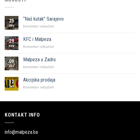
“Naš kutak” Sarajevo
25
dec
za
Komentari isključeni
“Naš
kutak”
KFC i Malpeza
29
Sarajevo
nov
za
Komentari isključeni
KFC
i
Malpeza u Zadru
09
Malpeza
dec
za
Komentari isključeni
Malpeza
u
Akcijska prodaja
12
Zadru
jan
za
Komentari isključeni
Akcijska
prodaja
KONTAKT INFO
info@malpeza.ba