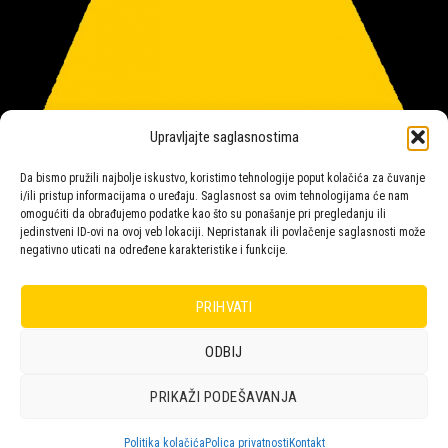
Upravljajte saglasnostima
Da bismo pružili najbolje iskustvo, koristimo tehnologije poput kolačića za čuvanje
i/ili pristup informacijama o uređaju. Saglasnost sa ovim tehnologijama će nam
omogućiti da obrađujemo podatke kao što su ponašanje pri pregledanju ili
jedinstveni ID-ovi na ovoj veb lokaciji. Nepristanak ili povlačenje saglasnosti može
negativno uticati na određene karakteristike i funkcije.
Salon rasvete Malpeza
PRIHVATI
ODBIJ
Design with ♥ by
Laufer
PRIKAŽI PODEŠAVANJA
POLICA
KORPA
KUPOVINA
NARUDŽBE
POLITIKA KOLAČIĆA (EU)
ODRICANJE OD ODGOVORNOSTI
Politika kolačića
Polica privatnosti
Kontakt