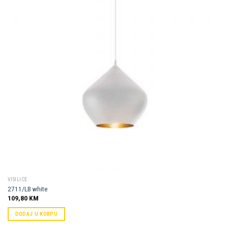
Dodaj u
omiljene
VISILICE
2711/LB white
109,80
KM
DODAJ U KORPU