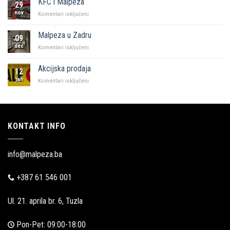
KFC i Malpeza
29
Sarajevo
nov
za
Komentari isključeni
KFC
i
Malpeza u Zadru
09
Malpeza
dec
za
Komentari isključeni
Malpeza
u
Akcijska prodaja
12
Zadru
jan
za
Komentari isključeni
Akcijska
prodaja
KONTAKT INFO
info@malpeza.ba
+387 61 546 001
Ul. 21. aprila br. 6, Tuzla
Pon-Pet: 09:00-18:00