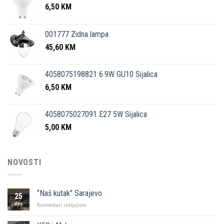
6,50
KM
001777 Zidna lampa
45,60
KM
4058075198821 6.9W GU10 Sijalica
6,50
KM
4058075027091 E27 5W Sijalica
5,00
KM
NOVOSTI
“Naš kutak” Sarajevo
25
dec
za
Komentari isključeni
“Naš
kutak”