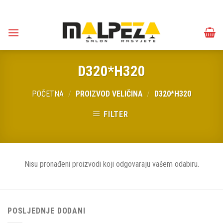
Skip
to
content
D320*H320
POČETNA
/
PROIZVOD VELIČINA
/
D320*H320
FILTER
Nisu pronađeni proizvodi koji odgovaraju vašem odabiru.
POSLJEDNJE DODANI