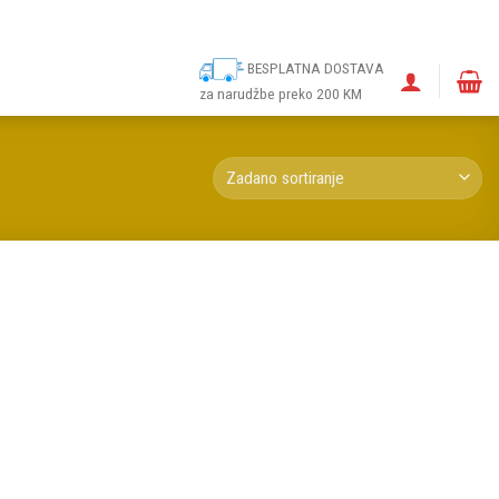
ina
Narudžbe
Politika kolačića (EU)
Odricanje od odgovornosti
BESPLATNA DOSTAVA
za narudžbe preko 200 KM