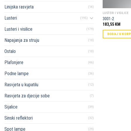
Linijska rasvjeta
(14)
LUSTERI I VISILICE
Lusteri
(195)
3001-2
183,55
KM
Lusteri i visilice
(179)
DODAJ U KOR
Napajanja za struju
(10)
Ostalo
(10)
Plafonjere
(46)
Podne lampe
(36)
Rasvjeta u kupatilu
(12)
Rasvjeta za djecije sobe
(7)
Sijalice
(39)
Sinski reflektori
(32)
Spot lampe
(29)