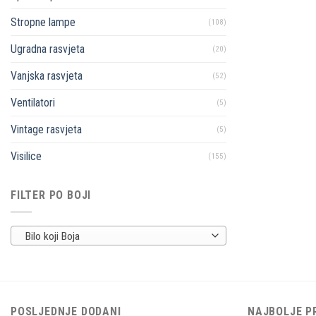
Stropne lampe
(108)
Ugradna rasvjeta
(20)
Vanjska rasvjeta
(52)
Ventilatori
(5)
Vintage rasvjeta
(5)
Visilice
(155)
FILTER PO BOJI
Bilo koji Boja
POSLJEDNJE DODANI
NAJBOLJE P