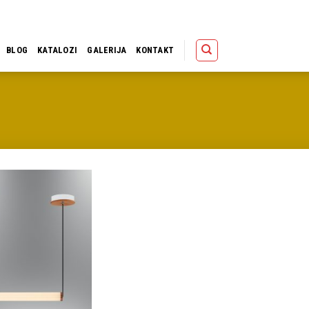
Polica
Korpa
Kupov
BLOG
KATALOZI
GALERIJA
KONTAKT
Dodaj u
omiljene