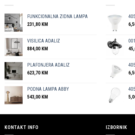
FUNKCIONALNA ZIDNA LAMPA
40
231,80
KM
6,
VISILICA ADALIZ
001
884,00
KM
45
PLAFONJERA ADALIZ
405
623,70
KM
6,
PODNA LAMPA ABBY
405
543,00
KM
5,
KONTAKT INFO
IZBORNIK