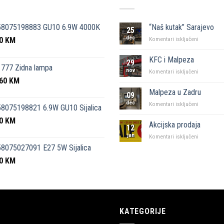
58075198883 GU10 6.9W 4000K
“Naš kutak” Sarajevo
25
dec
50
KM
za
Komentari isključeni
“Naš
kutak”
KFC i Malpeza
29
Sarajevo
777 Zidna lampa
nov
za
Komentari isključeni
,60
KM
KFC
i
Malpeza u Zadru
09
Malpeza
dec
za
Komentari isključeni
8075198821 6.9W GU10 Sijalica
Malpeza
50
KM
u
Akcijska prodaja
12
Zadru
jan
za
Komentari isključeni
Akcijska
8075027091 E27 5W Sijalica
prodaja
00
KM
KATEGORIJE