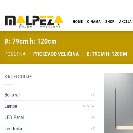
Skip
LOKACIJA
EMAIL
09:00 - 18:00
061 546 001
to
content
HOME
O NAMA
SHOP
AKCIJA
B: 79cm h: 120cm
POČETNA
/
PROIZVOD VELIČINA
/
B: 79CM H: 120CM
KATEGORIJE
Boho stil
(9)
Lampe
(162)
LED Panel
(24)
Led traka
(3)