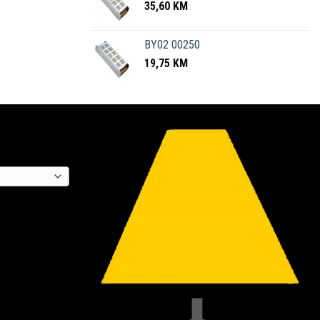
35,60
KM
BY02 00250
19,75
KM