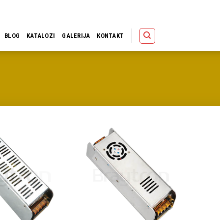
Polica
Korpa
Kupov
BLOG
KATALOZI
GALERIJA
KONTAKT
Dodaj u
Dodaj u
omiljene
omiljene