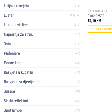
Linijska rasvjeta
(14)
NAPAJANJA ZA ST
Lusteri
(195)
BY02 02500
54,10
KM
Lusteri i visilice
(179)
DODAJ U KOR
Napajanja za struju
(10)
Ostalo
(10)
Plafonjere
(46)
Podne lampe
(36)
Rasvjeta u kupatilu
(12)
Rasvjeta za djecije sobe
(7)
Sijalice
(39)
Sinski reflektori
(32)
Spot lampe
(29)