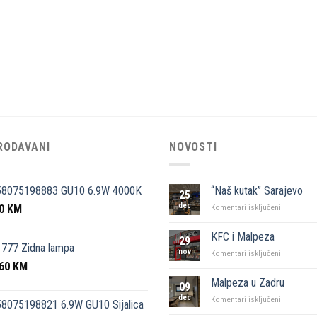
RODAVANI
NOVOSTI
58075198883 GU10 6.9W 4000K
“Naš kutak” Sarajevo
25
dec
50
KM
za
Komentari isključeni
“Naš
kutak”
KFC i Malpeza
29
Sarajevo
777 Zidna lampa
nov
za
Komentari isključeni
,60
KM
KFC
i
Malpeza u Zadru
09
Malpeza
dec
za
Komentari isključeni
8075198821 6.9W GU10 Sijalica
Malpeza