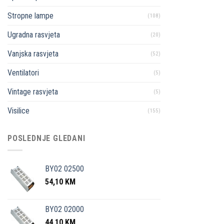
Stropne lampe
(108)
Ugradna rasvjeta
(20)
Vanjska rasvjeta
(52)
Ventilatori
(5)
Vintage rasvjeta
(5)
Visilice
(155)
POSLEDNJE GLEDANI
BY02 02500
54,10
KM
BY02 02000
44,10
KM