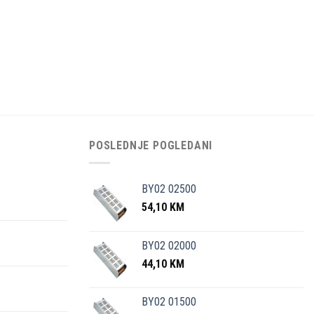
POSLEDNJE POGLEDANI
BY02 02500
54,10
KM
BY02 02000
44,10
KM
BY02 01500