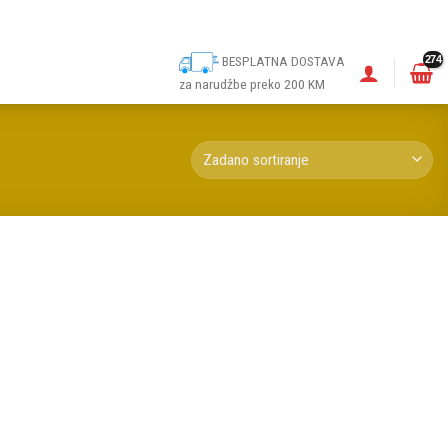
ina
Narudžbe
Politika kolačića (EU)
Odricanje od odgovornosti
BESPLATNA DOSTAVA
za narudžbe preko 200 KM