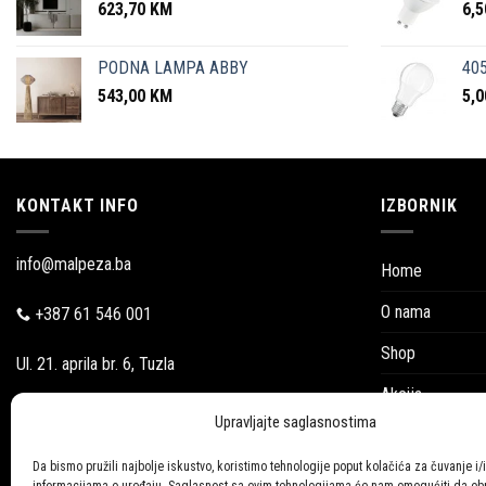
623,70
KM
6,
PODNA LAMPA ABBY
405
543,00
KM
5,
KONTAKT INFO
IZBORNIK
info@malpeza.ba
Home
O nama
+387 61 546 001
Shop
Ul. 21. aprila br. 6, Tuzla
Akcija
Pon-Pet: 09:00-18:00
Upravljajte saglasnostima
Blog
Subotom:
Da bismo pružili najbolje iskustvo, koristimo tehnologije poput kolačića za čuvanje i/i
Katalozi