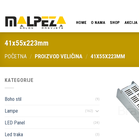
Skip
LOKACIJA
EMAIL
09:00 - 18:00
061 546 001
to
content
HOME
O NAMA
SHOP
AKCIJA
41x55x223mm
POČETNA
/
PROIZVOD VELIČINA
/
41X55X223MM
KATEGORIJE
Boho stil
(9)
Lampe
(162)
LED Panel
(24)
Led traka
(3)