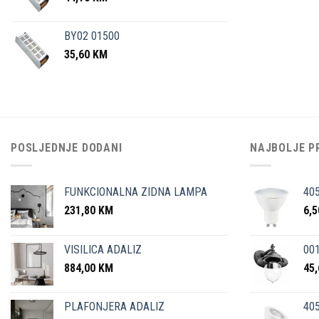
BY02 01500
35,60
KM
POSLJEDNJE DODANI
NAJBOLJE P
FUNKCIONALNA ZIDNA LAMPA
40
231,80
KM
6,
VISILICA ADALIZ
001
884,00
KM
45
PLAFONJERA ADALIZ
405