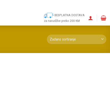
ina
Narudžbe
Politika kolačića (EU)
Odricanje od odgovornosti
BESPLATNA DOSTAVA
za narudžbe preko 200 KM