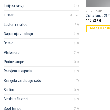
Linijska rasvjeta
(14)
ZIDNE LAMPE
Lusteri
(195)
Zidna lampa 264
110,32
KM
Lusteri i visilice
(179)
DODAJ U KOR
Napajanja za struju
(10)
Ostalo
(10)
Plafonjere
(46)
Podne lampe
(36)
Rasvjeta u kupatilu
(12)
Rasvjeta za djecije sobe
(7)
Sijalice
(39)
Sinski reflektori
(32)
Spot lampe
(29)