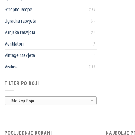
Stropne lampe
(108)
Ugradna rasvjeta
(20)
Vanjska rasvjeta
(52)
Ventilatori
(5)
Vintage rasvjeta
(5)
Visilice
(156)
FILTER PO BOJI
Bilo koji Boja
POSLJEDNJE DODANI
NAJBOLJE P