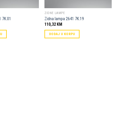
ZIDNE LAMPE
1 7K.01
Zidna lampa 2641 7K.19
110,32
KM
PU
DODAJ U KORPU