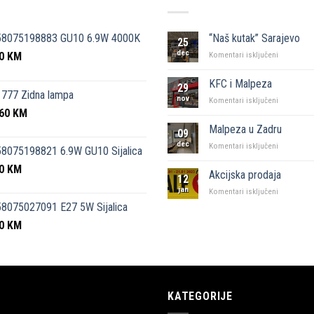
58075198883 GU10 6.9W 4000K
“Naš kutak” Sarajevo
25
dec
50
KM
za
Komentari isključeni
“Naš
kutak”
KFC i Malpeza
29
Sarajevo
777 Zidna lampa
nov
za
Komentari isključeni
,60
KM
KFC
i
Malpeza u Zadru
09
Malpeza
dec
za
Komentari isključeni
8075198821 6.9W GU10 Sijalica
Malpeza
50
KM
u
Akcijska prodaja
12
Zadru
jan
za
Komentari isključeni
Akcijska
8075027091 E27 5W Sijalica
prodaja
00
KM
KATEGORIJE