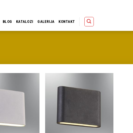
Polica
Korpa
Kupov
BLOG
KATALOZI
GALERIJA
KONTAKT
Dodaj u
Dodaj u
omiljene
omiljene