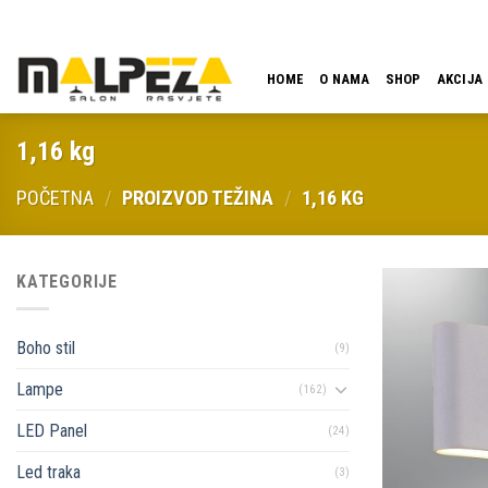
Skip
LOKACIJA
EMAIL
09:00 - 18:00
061 546 001
to
content
HOME
O NAMA
SHOP
AKCIJA
1,16 kg
POČETNA
/
PROIZVOD TEŽINA
/
1,16 KG
KATEGORIJE
Boho stil
(9)
Lampe
(162)
LED Panel
(24)
Led traka
(3)