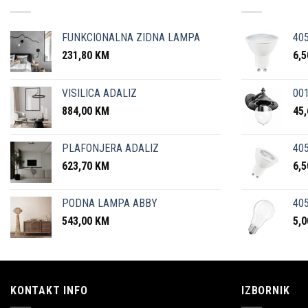
FUNKCIONALNA ZIDNA LAMPA
40
231,80
KM
6,
VISILICA ADALIZ
001
884,00
KM
45
PLAFONJERA ADALIZ
405
623,70
KM
6,
PODNA LAMPA ABBY
405
543,00
KM
5,
KONTAKT INFO
IZBORNIK