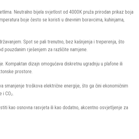
tlima. Neutralno bijela svjetlost od 4000K pruža prirodan prikaz boja
 temperatura boje često se koristi u dnevnim boravcima, kuhinjama,
ržavanjem. Spot se pali trenutno, bez kašnjenja i treperenja, što
zvod pouzdanim rješenjem za različite namjene.
ije. Kompaktan dizajn omogućava diskretnu ugradnju u plafone ili
ktonske prostore.
a smanjenje troškova električne energije, što ga čini ekonomičnim
e i CO₂.
ti kao osnovna rasvjeta ili kao dodatno, akcentno osvjetljenje za