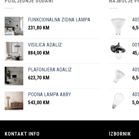
POSLJEDNJE DODANI
NAJBOLJE P
FUNKCIONALNA ZIDNA LAMPA
40
231,80
KM
6,
VISILICA ADALIZ
001
884,00
KM
45
PLAFONJERA ADALIZ
405
623,70
KM
6,
PODNA LAMPA ABBY
405
543,00
KM
5,
KONTAKT INFO
IZBORNIK