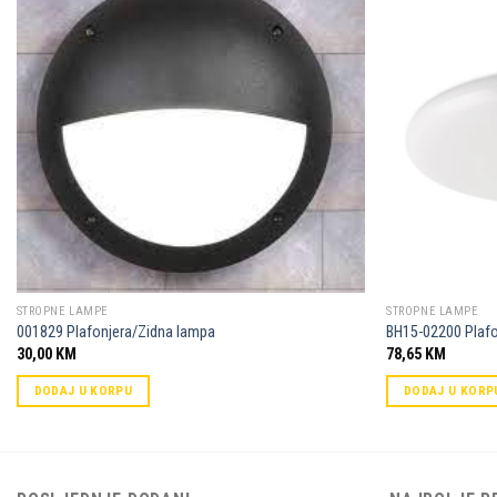
Dodaj u
omiljene
STROPNE LAMPE
STROPNE LAMPE
001829 Plafonjera/Zidna lampa
BH15-02200 Plafo
30,00
KM
78,65
KM
DODAJ U KORPU
DODAJ U KORP