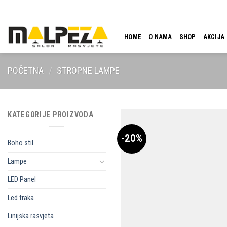
Skip
LOKACIJA
EMAIL
09:00 - 18:00
061 546 001
to
content
HOME
O NAMA
SHOP
AKCIJA
POČETNA
/
STROPNE LAMPE
KATEGORIJE PROIZVODA
-20%
Boho stil
Lampe
LED Panel
Led traka
Linijska rasvjeta