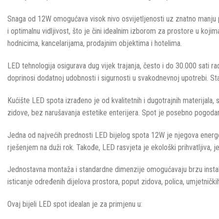
Snaga od 12W omogućava visok nivo osvijetljenosti uz znatno manju po
i optimalnu vidljivost, što je čini idealnim izborom za prostore u koj
hodnicima, kancelarijama, prodajnim objektima i hotelima.
LED tehnologija osigurava dug vijek trajanja, često i do 30.000 sati 
doprinosi dodatnoj udobnosti i sigurnosti u svakodnevnoj upotrebi. St
Kućište LED spota izrađeno je od kvalitetnih i dugotrajnih materijala
zidove, bez narušavanja estetike enterijera. Spot je posebno pogodan
Jedna od najvećih prednosti LED bijelog spota 12W je njegova energe
rješenjem na duži rok. Takođe, LED rasvjeta je ekološki prihvatljiva, j
Jednostavna montaža i standardne dimenzije omogućavaju brzu instala
isticanje određenih dijelova prostora, poput zidova, polica, umjetničkih 
Ovaj bijeli LED spot idealan je za primjenu u: