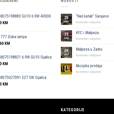
RODAVANI
NOVOSTI
58075198883 GU10 6.9W 4000K
“Naš kutak” Sarajevo
25
dec
50
KM
za
Komentari isključeni
“Naš
kutak”
KFC i Malpeza
29
Sarajevo
777 Zidna lampa
nov
za
Komentari isključeni
,60
KM
KFC
i
Malpeza u Zadru
09
Malpeza
dec
za
Komentari isključeni
8075198821 6.9W GU10 Sijalica
Malpeza
50
KM
u
Akcijska prodaja
12
Zadru
jan
za
Komentari isključeni
Akcijska
8075027091 E27 5W Sijalica
prodaja
00
KM
KATEGORIJE