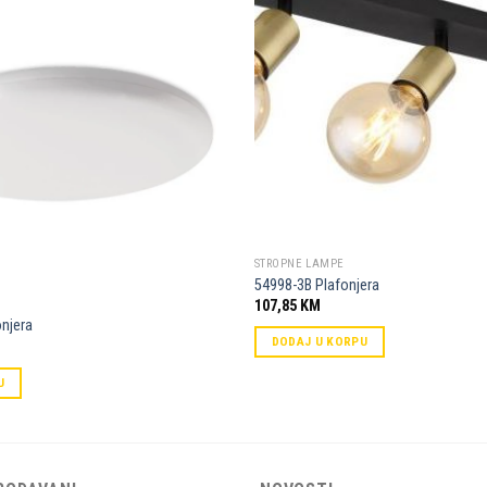
Dodaj u
omiljene
STROPNE LAMPE
54998-3B Plafonjera
107,85
KM
njera
DODAJ U KORPU
U