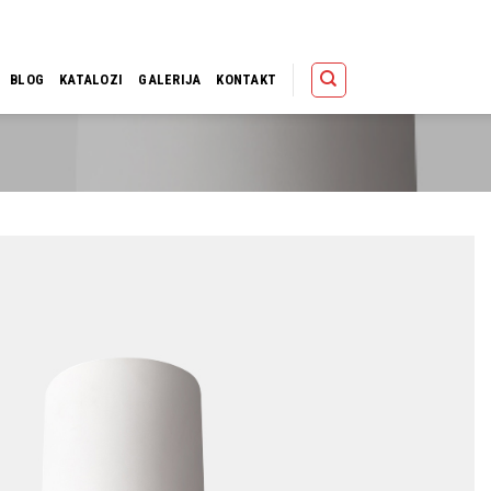
Polica
Korpa
Kupov
BLOG
KATALOZI
GALERIJA
KONTAKT
Dodaj u
omiljene