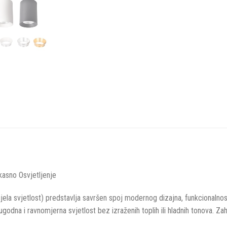
kasno Osvjetljenje
a svjetlost) predstavlja savršen spoj modernog dizajna, funkcionalnosti 
godna i ravnomjerna svjetlost bez izraženih toplih ili hladnih tonova. Zah