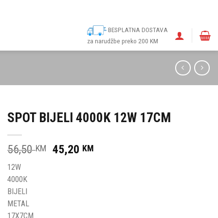
ina
Narudžbe
Politika kolačića (EU)
Odricanje od odgovornosti
BESPLATNA DOSTAVA
za narudžbe preko 200 KM
SPOT BIJELI 4000K 12W 17CM
Original
Current
56,50
45,20
KM
KM
price
price
12W
was:
is:
4000K
56,50 KM.
45,20 KM.
BIJELI
METAL
17X7CM