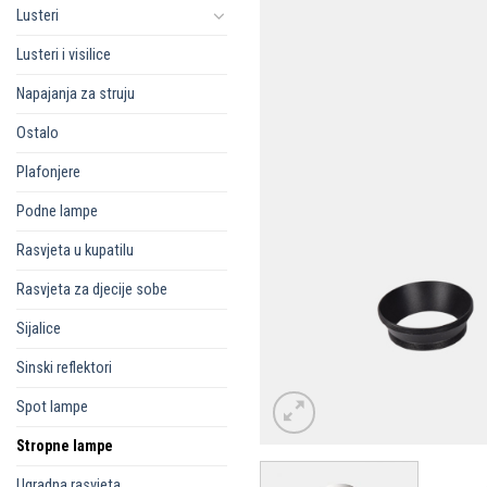
Lusteri
Lusteri i visilice
Napajanja za struju
Ostalo
Plafonjere
Podne lampe
Rasvjeta u kupatilu
Rasvjeta za djecije sobe
Sijalice
Sinski reflektori
Spot lampe
Stropne lampe
Ugradna rasvjeta