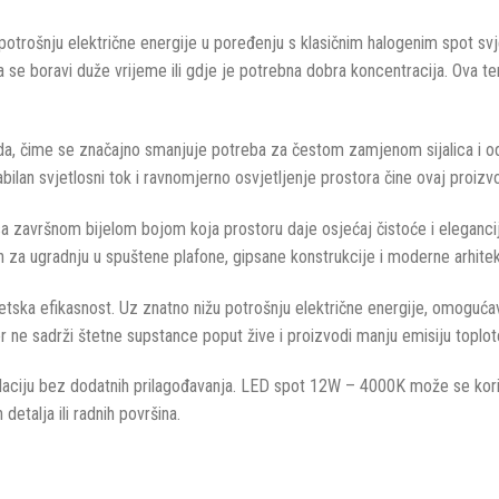
trošnju električne energije u poređenju s klasičnim halogenim spot svje
ima se boravi duže vrijeme ili gdje je potrebna dobra koncentracija. Ova
rada, čime se značajno smanjuje potreba za čestom zamjenom sijalica i od
abilan svjetlosni tok i ravnomjerno osvjetljenje prostora čine ovaj proi
, sa završnom bijelom bojom koja prostoru daje osjećaj čistoće i eleganc
 za ugradnju u spuštene plafone, gipsane konstrukcije i moderne arhite
tska efikasnost. Uz znatno nižu potrošnju električne energije, omogućav
er ne sadrži štetne supstance poput žive i proizvodi manju emisiju toplot
ciju bez dodatnih prilagođavanja. LED spot 12W – 4000K može se koristi
detalja ili radnih površina.