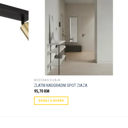
Dodaj u
Dodaj u
omiljene
omiljene
MODERAN DIZAJN
ZLATNI NADGRADNI SPOT ZIAZA
95,70
KM
DODAJ U KORPU