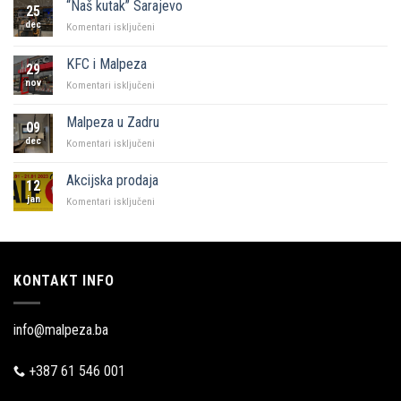
“Naš kutak” Sarajevo
25
dec
za
Komentari isključeni
“Naš
kutak”
KFC i Malpeza
29
Sarajevo
nov
za
Komentari isključeni
KFC
i
Malpeza u Zadru
09
Malpeza
dec
za
Komentari isključeni
Malpeza
u
Akcijska prodaja
12
Zadru
jan
za
Komentari isključeni
Akcijska
prodaja
KONTAKT INFO
info@malpeza.ba
+387 61 546 001