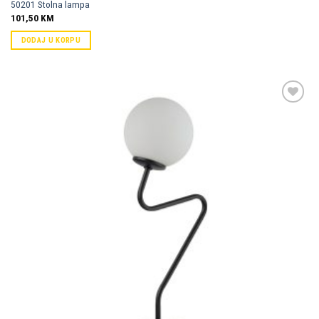
50201 Stolna lampa
101,50
KM
DODAJ U KORPU
Dodaj u
omiljene