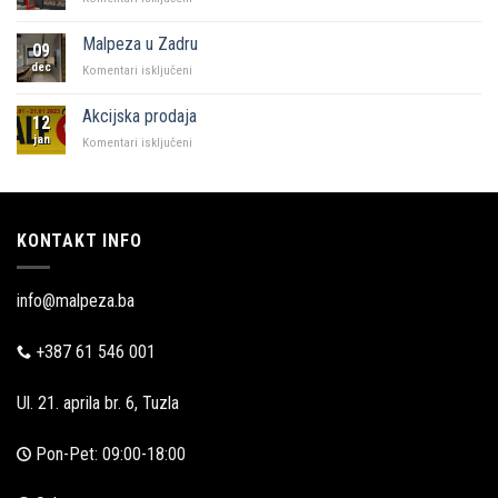
KFC
i
Malpeza u Zadru
09
Malpeza
dec
za
Komentari isključeni
Malpeza
u
Akcijska prodaja
12
Zadru
jan
za
Komentari isključeni
Akcijska
prodaja
KONTAKT INFO
info@malpeza.ba
+387 61 546 001
Ul. 21. aprila br. 6, Tuzla
Pon-Pet: 09:00-18:00