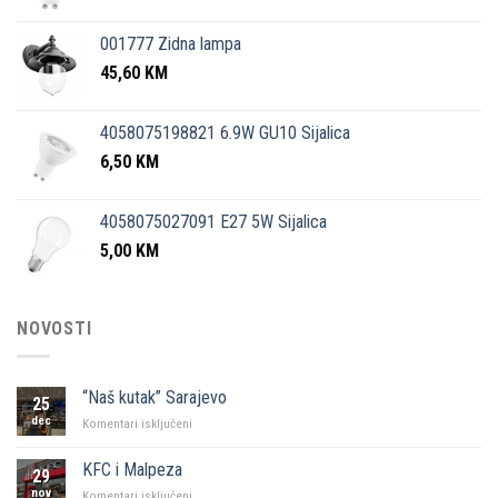
001777 Zidna lampa
45,60
KM
4058075198821 6.9W GU10 Sijalica
6,50
KM
4058075027091 E27 5W Sijalica
5,00
KM
NOVOSTI
“Naš kutak” Sarajevo
25
dec
za
Komentari isključeni
“Naš
kutak”
KFC i Malpeza
29
Sarajevo
nov
za
Komentari isključeni