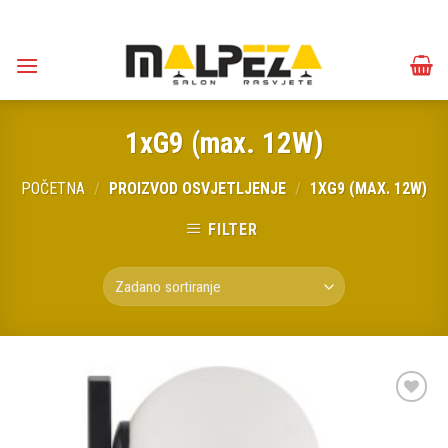
Skip
to
content
1xG9 (max. 12W)
POČETNA
/
PROIZVOD OSVJETLJENJE
/
1XG9 (MAX. 12W)
FILTER