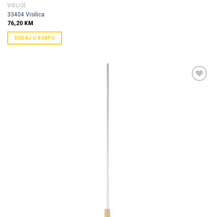
VISILICE
33404 Visilica
76,20
KM
DODAJ U KORPU
Dodaj u
omiljene