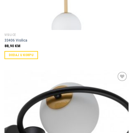
VISILICE
33406 Visilica
88,90
KM
DODAJ U KORPU
Dodaj u
omiljene