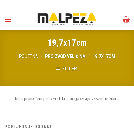
Skip
to
content
19,7x17cm
POČETNA
/
PROIZVOD VELIČINA
/
19,7X17CM
FILTER
Nisu pronađeni proizvodi koji odgovaraju vašem odabiru.
POSLJEDNJE DODANI