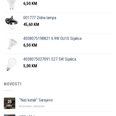
6,50
KM
001777 Zidna lampa
45,60
KM
4058075198821 6.9W GU10 Sijalica
6,50
KM
4058075027091 E27 5W Sijalica
5,00
KM
NOVOSTI
“Naš kutak” Sarajevo
25
dec
za
Komentari isključeni
“Naš
kutak”