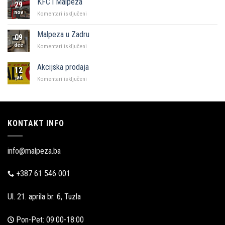
KFC i Malpeza
29
Sarajevo
nov
za
Komentari isključeni
KFC
i
Malpeza u Zadru
09
Malpeza
dec
za
Komentari isključeni
Malpeza
u
Akcijska prodaja
12
Zadru
jan
za
Komentari isključeni
Akcijska
prodaja
KONTAKT INFO
info@malpeza.ba
+387 61 546 001
Ul. 21. aprila br. 6, Tuzla
Pon-Pet: 09:00-18:00