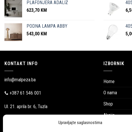
PLAFONJERA ADALIZ
405
623,70
KM
6,
PODNA LAMPA ABBY
405
543,00
KM
5,
KONTAKT INFO
IZBORNIK
info@malpeza.ba
Home
O nama
+387 61 546 001
Shop
Ul. 21. aprila br. 6, Tuzla
Akcija
Pon-Pet: 09:00-18:00
Upravljajte saglasnostima
Blog