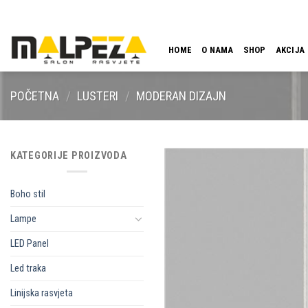
Skip
LOKACIJA
EMAIL
09:00 - 18:00
061 546 001
to
content
HOME
O NAMA
SHOP
AKCIJA
POČETNA
/
LUSTERI
/
MODERAN DIZAJN
KATEGORIJE PROIZVODA
Boho stil
Lampe
LED Panel
Led traka
Linijska rasvjeta