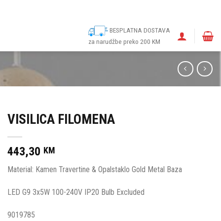
ina
Narudžbe
Politika kolačića (EU)
Odricanje od odgovornosti
BESPLATNA DOSTAVA
za narudžbe preko 200 KM
VISILICA FILOMENA
443,30
KM
Material: Kamen Travertine & Opalstaklo Gold Metal Baza
LED G9 3x5W 100-240V IP20 Bulb Excluded
9019785