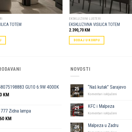
RI
EKSKLUZIVNI LUSTERI
SILICA TOTEM
EKSKLUZIVNA VISILICA TOTEM
2.390,70
KM
U
DODAJ U KORPU
RODAVANI
NOVOSTI
58075198883 GU10 6.9W 4000K
“Naš kutak” Sarajevo
25
dec
50
KM
za
Komentari isključeni
“Naš
kutak”
KFC i Malpeza
29
Sarajevo
777 Zidna lampa
nov
za
Komentari isključeni
,60
KM
KFC
i
Malpeza u Zadru
09
Malpeza
dec