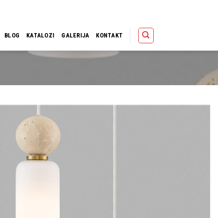
Polica
Korpa
Kupov
BLOG
KATALOZI
GALERIJA
KONTAKT
Dodaj u
omiljene