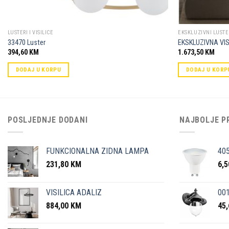
LUSTERI I VISILICE
EKSKLUZIVNI LUSTE
33470 Luster
EKSKLUZIVNA VI
394,60
KM
1.673,50
KM
DODAJ U KORPU
DODAJ U KORP
POSLJEDNJE DODANI
NAJBOLJE P
FUNKCIONALNA ZIDNA LAMPA
40
231,80
KM
6,
VISILICA ADALIZ
001
884,00
KM
45