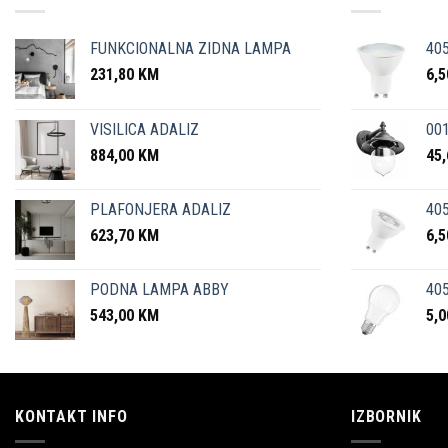
FUNKCIONALNA ZIDNA LAMPA
40
231,80
KM
6,
VISILICA ADALIZ
001
884,00
KM
45
PLAFONJERA ADALIZ
405
623,70
KM
6,
PODNA LAMPA ABBY
405
543,00
KM
5,
KONTAKT INFO
IZBORNIK