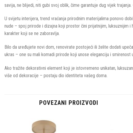
savija, ne blijedi, niti gubi svoj oblik, čime garantuje dug vijek traj
U svijetu interijera, trend vraćanja prirodnim materijalima ponovo dobi
nude – spoj prirode i dizajna koji prostor čini prijatnijim, luksuznijim 
karakter koji se ne zaboravlja.
Bilo da uređujete novi dom, renovirate postojeći ili želite dodati upeč
ukras – one su mali komadi prirode koji unose eleganciju i smirenost u 
Ako tražite dekorativni element koji je istovremeno unikatan, luksuzan
više od dekoracije – postaju dio identiteta vašeg doma.
POVEZANI PROIZVODI