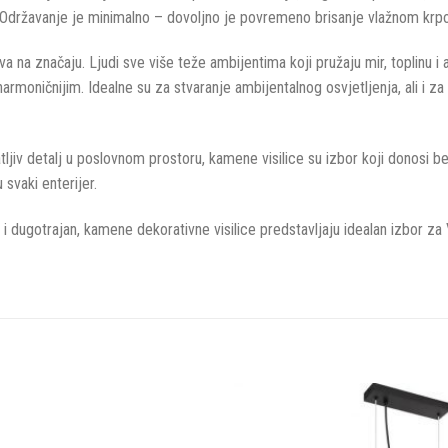
anja. Održavanje je minimalno – dovoljno je povremeno brisanje vlažnom kr
va na značaju. Ljudi sve više teže ambijentima koji pružaju mir, toplinu 
i harmoničnijim. Idealne su za stvaranje ambijentalnog osvjetljenja, ali i z
atljiv detalj u poslovnom prostoru, kamene visilice su izbor koji donosi 
svaki enterijer.
 i dugotrajan, kamene dekorativne visilice predstavljaju idealan izbor za