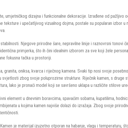
e, umjetničkog dizajna i funkcionalne dekoracije. Izrađene od pažljivo od
ene teksture i upečatljivog vizualnog dojma, postale su popularan izbor u
ova.
tabilnosti. Njegove prirodne šare, nepravilne linije i raznovrsni tonovi č
identična primjerka, što ih čini idealnim izborom za sve koji žele persona
ne fokusna tačka u prostoriji.
granita, oniksa, kvarca i riječnog kamena. Svaki tip nosi svoje posebnost
svjetlosti zbog svoje poluprozirne strukture. Riječnik kamen, s druge st
ura, lako je pronaći model koji se savršeno uklapa u različite stilove ure
tivni element u dnevnim boravcima, spavaćim sobama, kupatilima, hodnic
bijenata u kojima kamen najviše dolazi do izražaja. Zbog svoje prirodne 
tentičnosti.
 Kamen je materijal izuzetno otporan na habanje, vlagu i temperaturu, št