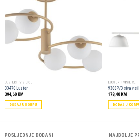
Dodaj u
omiljene
LUSTERI I VISILICE
LUSTERI I VISILICE
33470 Luster
9308P/3 siva visil
394,60
KM
178,40
KM
DODAJ U KORPU
DODAJ U KORP
POSLJEDNJE DODANI
NAJBOLJE P