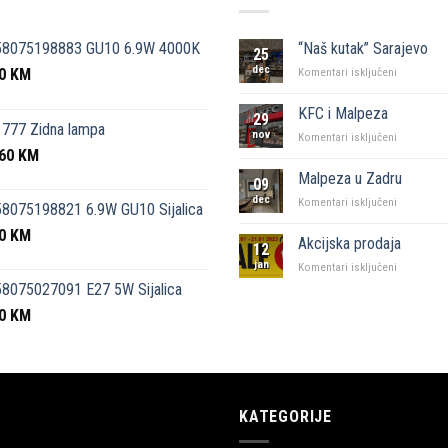
58075198883 GU10 6.9W 4000K
“Naš kutak” Sarajevo
25
dec
50
KM
za
Komentari isključeni
“Naš
kutak”
KFC i Malpeza
29
Sarajevo
777 Zidna lampa
nov
za
Komentari isključeni
,60
KM
KFC
i
Malpeza u Zadru
09
Malpeza
dec
za
Komentari isključeni
8075198821 6.9W GU10 Sijalica
Malpeza
50
KM
u
Akcijska prodaja
12
Zadru
jan
za
Komentari isključeni
Akcijska
8075027091 E27 5W Sijalica
prodaja
00
KM
KATEGORIJE