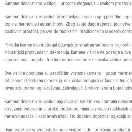
Kamene dekorativne visilice – prirodna elegancija u svakom prostoru
Kamene dekorativne visilice predstavljaju savršen spoj prirodne ljepot
topline, harmonije i autentičnosti. Zbog svoje dugotrajnosti, jedinstv
poslovnih prostora, pa sve do rustikalnih i tradicionalno uređenih dom
Prirodni kamen kao materijal oduvijek je smatran simbolom trajnosti i s
industrijski proizvedenih dekoracija, kamene visilice ne postoje u dva 
nepravilnosti i bogata struktura doprinose tome da svaka visilica posta
Ove visilice dostupne su u različitim vrstama kamena – poput mermera, 
robusnost i teksturnu dimenziju, dok oniks omogućava fascinantnu igru 
ravnotežu prirodnog okruženja. Zahvaljujući širokom izboru boja i tekst
Kamene dekorativne visilice najčešće se koriste kao centralni dekora
luksuznim enterijerima, preko modernog minimalizma, do rustikalnih am
metalnih nosača ili kvalitetnih užadi, što dodatno doprinosi osjećaju au
Osim estetske vrijednosti, kamene visilice nude i praktične prednosti.