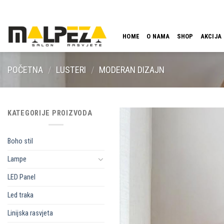
Skip
LOKACIJA
EMAIL
09:00 - 18:00
061 546 001
to
content
HOME
O NAMA
SHOP
AKCIJA
POČETNA
/
LUSTERI
/
MODERAN DIZAJN
KATEGORIJE PROIZVODA
Boho stil
Lampe
LED Panel
Led traka
Linijska rasvjeta