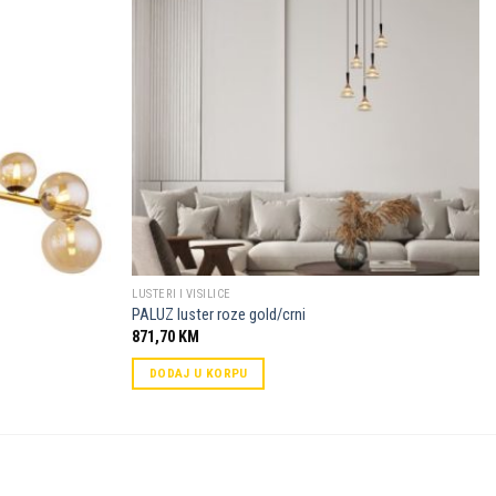
Dodaj u
Dodaj u
omiljene
omiljene
LUSTERI I VISILICE
PALUZ luster roze gold/crni
871,70
KM
DODAJ U KORPU