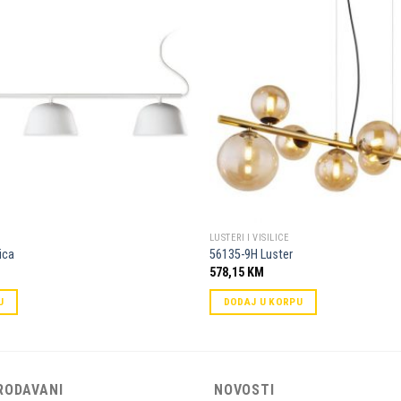
Dodaj u
omiljene
LUSTERI I VISILICE
ica
56135-9H Luster
578,15
KM
U
DODAJ U KORPU
RODAVANI
NOVOSTI