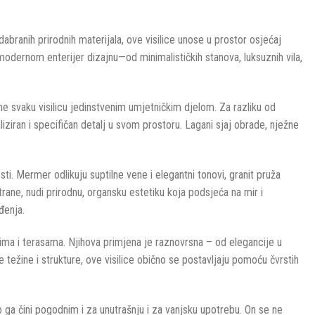
abranih prirodnih materijala, ove visilice unose u prostor osjećaj
 modernom enterijer dizajnu—od minimalističkih stanova, luksuznih vila,
ine svaku visilicu jedinstvenim umjetničkim djelom. Za razliku od
liziran i specifičan detalj u svom prostoru. Lagani sjaj obrade, nježne
i. Mermer odlikuju suptilne vene i elegantni tonovi, granit pruža
rane, nudi prirodnu, organsku estetiku koja podsjeća na mir i
đenja.
ima i terasama. Njihova primjena je raznovrsna – od elegancije u
težine i strukture, ove visilice obično se postavljaju pomoću čvrstih
o ga čini pogodnim i za unutrašnju i za vanjsku upotrebu. On se ne