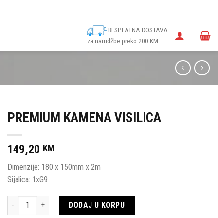
ina
Narudžbe
Politika kolačića (EU)
Odricanje od odgovornosti
BESPLATNA DOSTAVA
za narudžbe preko 200 KM
PREMIUM KAMENA VISILICA
149,20
KM
Dimenzije: 180 x 150mm x 2m
Sijalica: 1xG9
Količina
DODAJ U KORPU