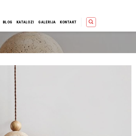
Polica
Korpa
Kupov
BLOG
KATALOZI
GALERIJA
KONTAKT
Dodaj u
omiljene