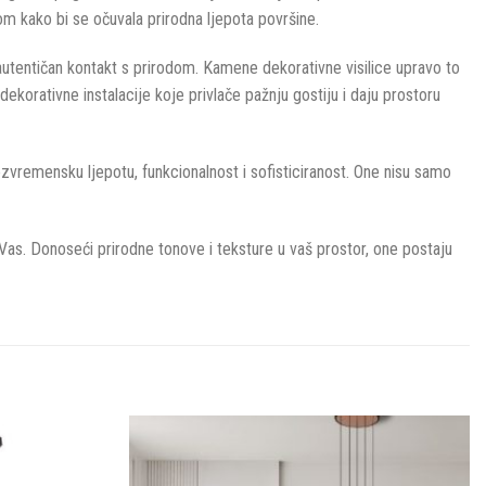
pom kako bi se očuvala prirodna ljepota površine.
i autentičan kontakt s prirodom. Kamene dekorativne visilice upravo to
a dekorativne instalacije koje privlače pažnju gostiju i daju prostoru
bezvremensku ljepotu, funkcionalnost i sofisticiranost. One nisu samo
 Vas. Donoseći prirodne tonove i teksture u vaš prostor, one postaju