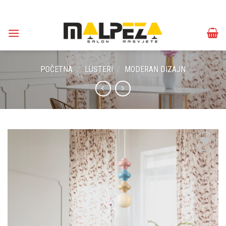
Skip
to
content
POČETNA
/
LUSTERI
/
MODERAN DIZAJN
Dodaj u
omiljene