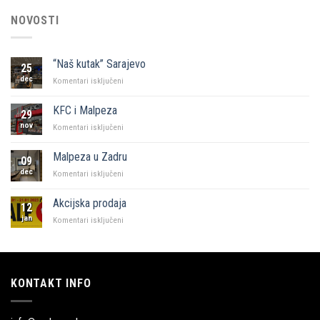
NOVOSTI
“Naš kutak” Sarajevo
25
dec
za
Komentari isključeni
“Naš
kutak”
KFC i Malpeza
29
Sarajevo
nov
za
Komentari isključeni
KFC
i
Malpeza u Zadru
09
Malpeza
dec
za
Komentari isključeni
Malpeza
u
Akcijska prodaja
12
Zadru
jan
za
Komentari isključeni
Akcijska
prodaja
KONTAKT INFO