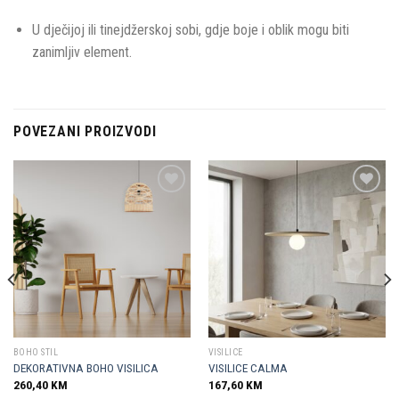
U dječijoj ili tinejdžerskoj sobi, gdje boje i oblik mogu biti
zanimljiv element.
POVEZANI PROIZVODI
Dodaj u
Dodaj u
omiljene
omiljene
BOHO STIL
VISILICE
DEKORATIVNA BOHO VISILICA
VISILICE CALMA
260,40
KM
167,60
KM