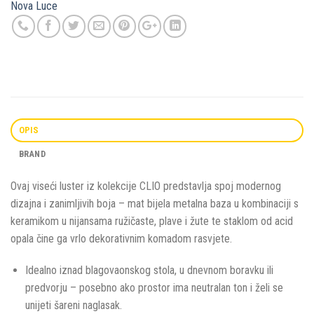
Nova Luce
OPIS
BRAND
Ovaj viseći luster iz kolekcije CLIO predstavlja spoj modernog
dizajna i zanimljivih boja – mat bijela metalna baza u kombinaciji s
keramikom u nijansama ružičaste, plave i žute te staklom od acid
opala čine ga vrlo dekorativnim komadom rasvjete.
Idealno iznad blagovaonskog stola, u dnevnom boravku ili
predvorju – posebno ako prostor ima neutralan ton i želi se
unijeti šareni naglasak.