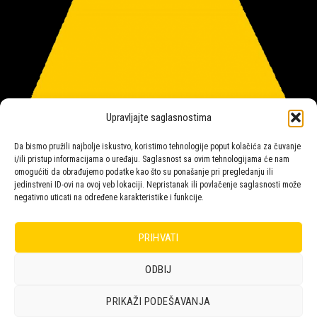
Upravljajte saglasnostima
Da bismo pružili najbolje iskustvo, koristimo tehnologije poput kolačića za čuvanje
i/ili pristup informacijama o uređaju. Saglasnost sa ovim tehnologijama će nam
omogućiti da obrađujemo podatke kao što su ponašanje pri pregledanju ili
jedinstveni ID-ovi na ovoj veb lokaciji. Nepristanak ili povlačenje saglasnosti može
negativno uticati na određene karakteristike i funkcije.
Salon rasvete Malpeza
PRIHVATI
ODBIJ
Design with ♥ by
Laufer
PRIKAŽI PODEŠAVANJA
POLICA
KORPA
KUPOVINA
NARUDŽBE
POLITIKA KOLAČIĆA (EU)